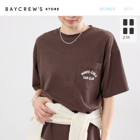
WOMEN
MEN
カ
2
23