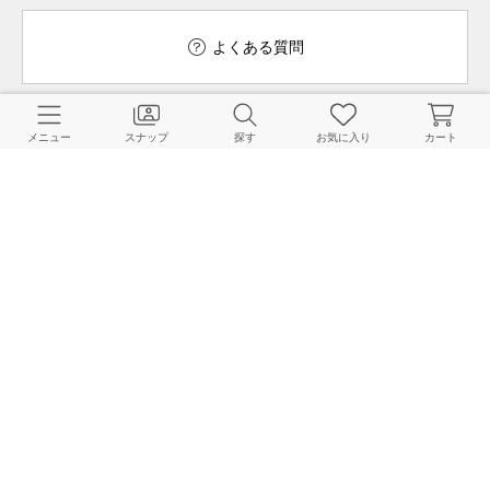
よくある質問
メニュー
スナップ
探す
お気に入り
カート
ご利用ガイド
店舗検索
採用情報
お客様対応方針
利用規約
企業情報
個人情報保護方針
特定商取引法に基づく表記
FOLLOW US