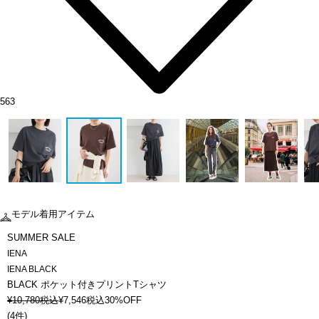
563
モデル着用アイテム
SUMMER SALE
IENA
IENA BLACK
BLACK ポケット付きプリントTシャツ
¥
10,780
税込
¥
7,546
税込
30%OFF
(
4件
)