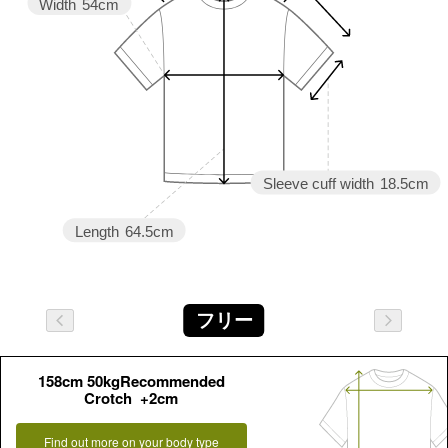
Width
54cm
Sleeve cuff width
18.5cm
Length
64.5cm
フリー
158cm 50kgRecommended
Crotch +2cm
Find out more on your body type