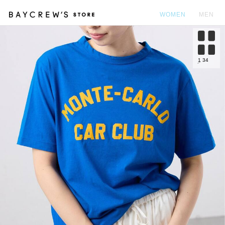
WOMEN
MEN
カ
1
34