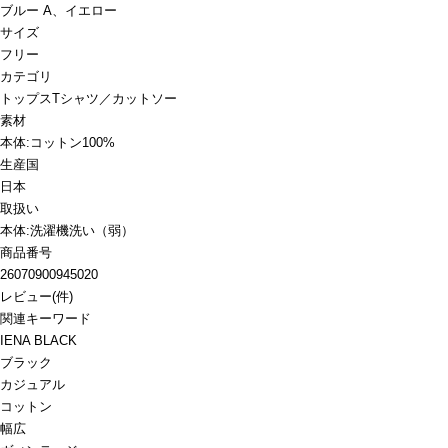
ブルー A、イエロー
サイズ
フリー
カテゴリ
トップス
Tシャツ／カットソー
素材
本体:コットン100%
生産国
日本
取扱い
本体:洗濯機洗い（弱）
商品番号
26070900945020
レビュー
(
件)
関連キーワード
IENA BLACK
ブラック
カジュアル
コットン
幅広