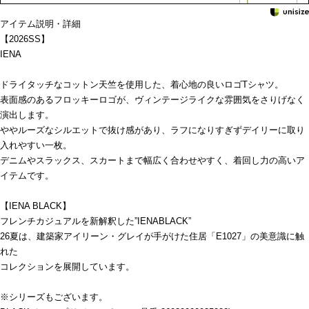
アイテム説明・詳細
【2026SS】
IENA
ドライタッチなコットン天竺を使用した、着心地の良いロゴTシャツ。
表面感のあるフロッキーロゴが、ヴィンテージライクな雰囲気をさりげなく
演出します。
ややルーズなシルエットで抜け感があり、ラフになりすぎずデイリーに取り
入れやすい一枚。
デニムやスラックス、スカートまで幅広く合わせやすく、着回し力の高いア
イテムです。
【IENA BLACK】
フレンチカジュアルを新解釈した”IENABLACK”
26夏は、建築家アイリーン・グレイが手がけた住居「E1027」の美意識に触
れた
コレクションを展開しています。
※シリーズもございます。