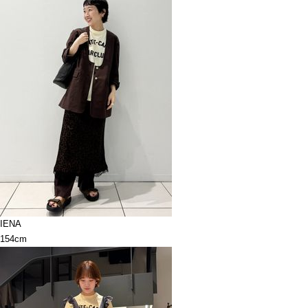
IENA
154cm