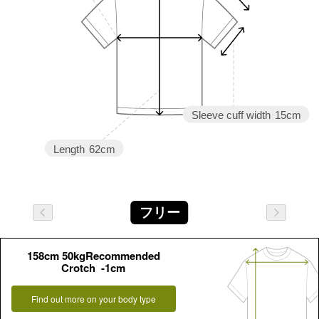
Sleeve cuff width
15cm
Length
62cm
フリー
158cm 50kgRecommended
Crotch -1cm
Find out more on your body type