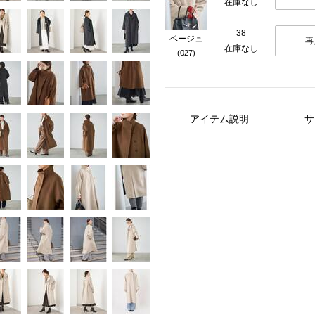
在庫なし
38
ベージュ
再
在庫なし
(027)
アイテム説明
サ