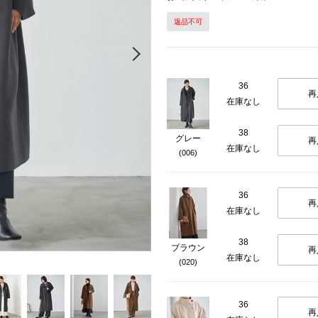
返品不可
Next
36
再
在庫なし
38
グレー
再
在庫なし
(006)
36
再
在庫なし
38
ブラウン
再
在庫なし
(020)
36
再