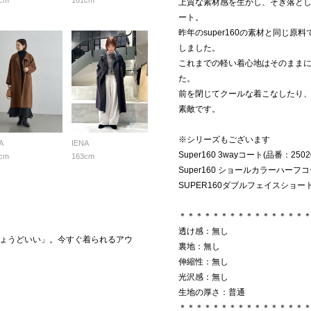
cm
161cm
上質な素材感を生かし、そぎ落と
ート。
昨年のsuper160の素材と同じ
しました。
これまでの軽い着心地はそのまま
た。
前を閉じてクールな着こなしたり
素敵です。
※シリーズもございます
A
IENA
Super160 3wayコート(品番：25020
cm
163cm
Super160 ショールカラーハーフコート
SUPER160ダブルフェイスショートコ
＊＊＊＊＊＊＊＊＊＊＊＊＊＊＊
透け感：無し
ょうどいい」。今すぐ着られるアウ
裏地：無し
伸縮性：無し
光沢感：無し
生地の厚さ：普通
＊＊＊＊＊＊＊＊＊＊＊＊＊＊＊