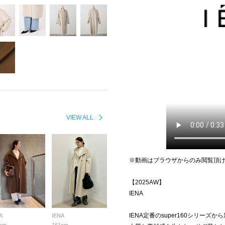
VIEW ALL
※動画はブラウザからのみ閲覧頂
【2025AW】
IENA
IENA定番のsuper160シリーズ
A
IENA