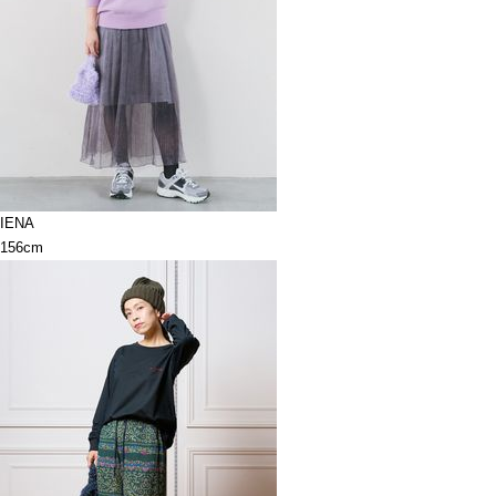
IENA
156cm