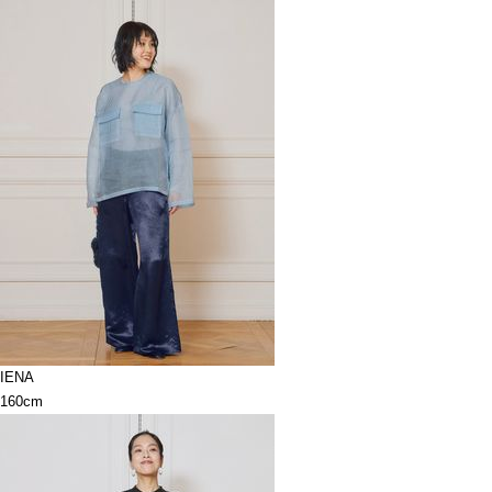
IENA
160cm