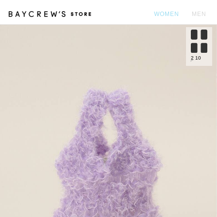
WOMEN
MEN
カ
2
10