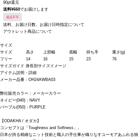
90pt還元
送料¥660
でお届けします
返品不可
送料、お届け日数、お届け日時指定について
アウトレット商品について
サイズ
サイズ
高さ
上部幅
底幅
持ち手
重さ(g)
フリー
14
16
15
23
76
サイズガイド
身長別サイズイメージ
アイテム説明・詳細
メーカー品番：OH24AWBA03
弊社販売カラー：メーカーカラー
ネイビー(040)：NAVY
パープル(050)：PURPLE
【ODAKHA / オダカ】
コンセプトは「Toughness and Softness」。
日本が誇る精緻なニット技術と職人の手仕事が織りなすユーモアあふれる独