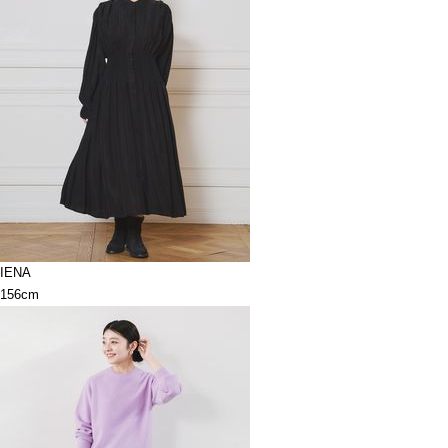
IENA
156cm