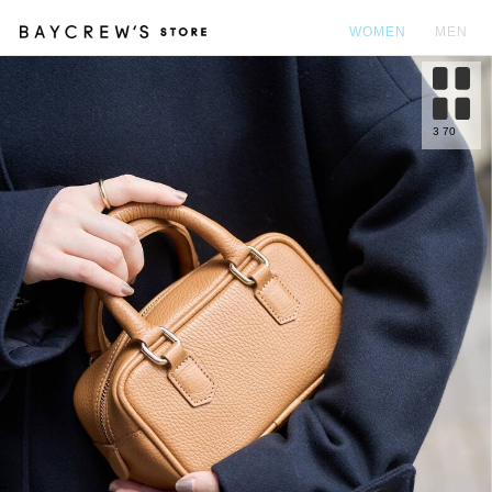
WOMEN
MEN
カ
3
70