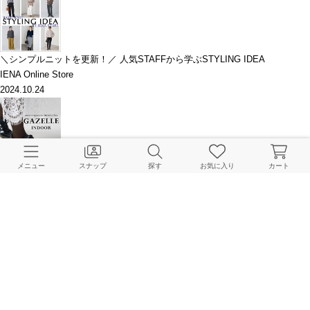
＼シンプルニットを更新！／ 人気STAFFから学ぶSTYLING IDEA
IENA Online Store
2024.10.24
【10/11(金)販売開始】別注 adidas GAZELLE INDOOR｜IENA
メニュー
スナップ
探す
お気に入り
カート
IENA Online Store
2024.10.10
【Kids ＆ Mom】七五三ワンピースコーデ3選！
IENA ENFANT 本社
2024.10.04