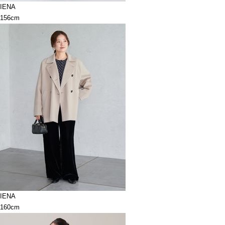
IENA
156cm
IENA
160cm