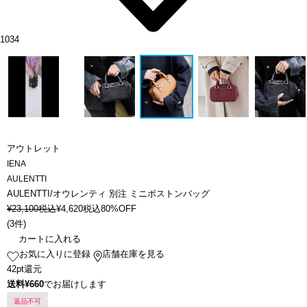
1034
アウトレット
IENA
AULENTTI
AULENTTI/オウレンティ 別注 ミニボストンバッグ
¥
23,100
税込
¥
4,620
税込
80%OFF
(
3件
)
カートに入れる
お気に入りに登録
店舗在庫を見る
42pt還元
送料¥660
でお届けします
返品不可