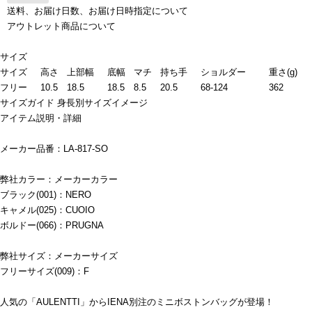
送料、お届け日数、お届け日時指定について
アウトレット商品について
サイズ
サイズ
高さ
上部幅
底幅
マチ
持ち手
ショルダー
重さ(g)
フリー
10.5
18.5
18.5
8.5
20.5
68-124
362
サイズガイド
身長別サイズイメージ
アイテム説明・詳細
メーカー品番：LA-817-SO
弊社カラー：メーカーカラー
ブラック(001)：NERO
キャメル(025)：CUOIO
ボルドー(066)：PRUGNA
弊社サイズ：メーカーサイズ
フリーサイズ(009)：F
人気の「AULENTTI」からIENA別注のミニボストンバッグが登場！