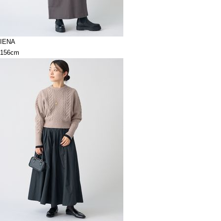
IENA
156cm