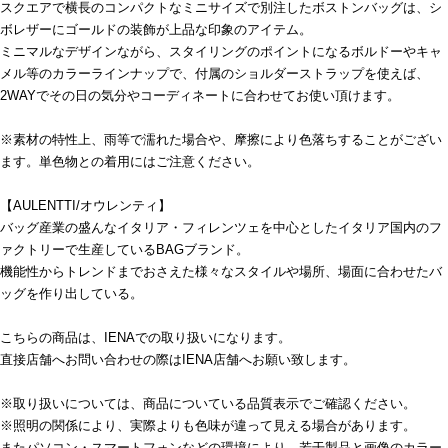
スクエアで横長のコンパクトなミニサイズで別注したボストンバッグは、シ
ボレザーにゴールドの装飾が上品な印象のアイテム。
ミニマルなデザインながら、スタイリングのポイントになるボルドーやキャ
メル等のカラーラインナップで、付属のショルダーストラップを使えば、
2WAYでその日の気分やコーディネートに合わせてお使い頂けます。
※素材の特性上、雨等で濡れた場合や、摩擦により色落ちすることがござい
ます。単色物との着用にはご注意ください。
【AULENTTI/オウレンティ】
バッグ産業の盛んなイタリア・フィレンツェを中心としたイタリア国内のフ
ァクトリーで生産しているBAGブランド。
機能性からトレンドまでおさえた様々なスタイルや場所、場面に合わせたバ
ッグを作り出している。
こちらの商品は、IENAでの取り扱いになります。
直接店舗へお問い合わせの際はIENA店舗へお願い致します。
※取り扱いについては、商品についている品質表示でご確認ください。
※照明の関係により、実際よりも色味が違って見える場合があります。
またパソコン・スマートフォンなどの環境により、若干製品と画像のカラー