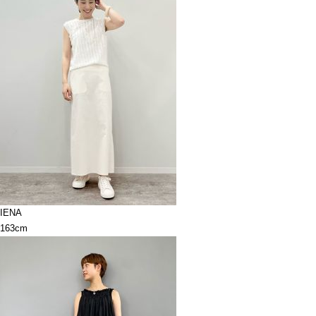
IENA
163cm