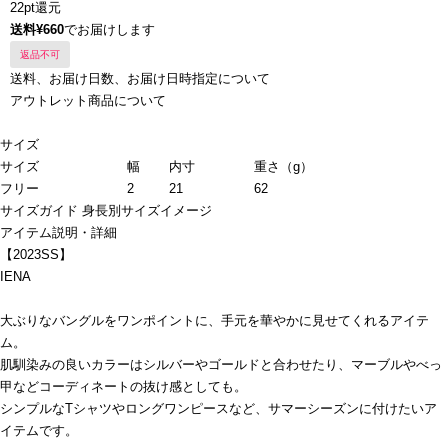
22pt還元
送料¥660
でお届けします
返品不可
送料、お届け日数、お届け日時指定について
アウトレット商品について
サイズ
サイズ
幅
内寸
重さ（g）
フリー
2
21
62
サイズガイド
身長別サイズイメージ
アイテム説明・詳細
【2023SS】
IENA
大ぶりなバングルをワンポイントに、手元を華やかに見せてくれるアイテ
ム。
肌馴染みの良いカラーはシルバーやゴールドと合わせたり、マーブルやべっ
甲などコーディネートの抜け感としても。
シンプルなTシャツやロングワンピースなど、サマーシーズンに付けたいア
イテムです。