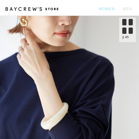
WOMEN
MEN
カ
2
45