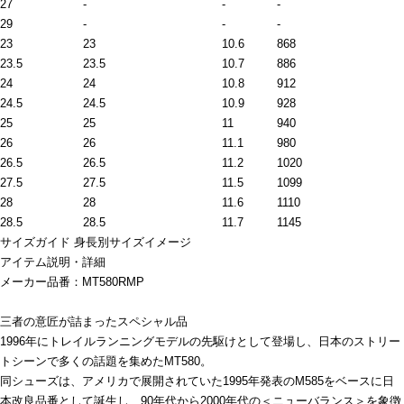
27
-
-
-
29
-
-
-
23
23
10.6
868
23.5
23.5
10.7
886
24
24
10.8
912
24.5
24.5
10.9
928
25
25
11
940
26
26
11.1
980
26.5
26.5
11.2
1020
27.5
27.5
11.5
1099
28
28
11.6
1110
28.5
28.5
11.7
1145
サイズガイド
身長別サイズイメージ
アイテム説明・詳細
メーカー品番：MT580RMP
三者の意匠が詰まったスペシャル品
1996年にトレイルランニングモデルの先駆けとして登場し、日本のストリー
トシーンで多くの話題を集めたMT580。
同シューズは、アメリカで展開されていた1995年発表のM585をベースに日
本改良品番として誕生し、90年代から2000年代の＜ニューバランス＞を象徴