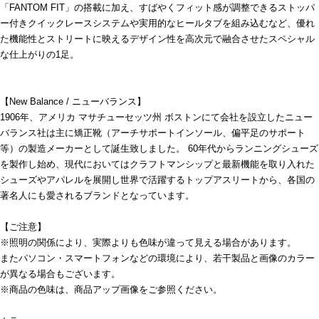
「FANTOM FIT」の搭載に加え、すばやくフィット感が調整できるストッパ
ー付きクイックレースシステムや実用的なヒールタブを組み込むなど、優れ
た機能性とストリートに映えるデザイン性を高次元で融合させたスペシャル
な仕上がりの1足。
【New Balance / ニューバランス】
1906年、アメリカ マサチューセッツ州 ボストンにて会社を設立したニュー
バランス社は主に矯正靴（アーチサポートインソール、偏平足のサポート
等）の製造メーカーとして誕生致しました。 60年代からランニングシューズ
を製作し始め、現代においてはクラフトマンシップと最新機能を取り入れた
シューズやアパレルを展開し世界で活躍するトップアスリートから、各国の
著名人にも愛されるブランドとなっています。
【ご注意】
※照明の関係により、実際よりも色味が違って見える場合があります。
またパソコン・スマートフォンなどの環境により、若干製品と画像のカラー
が異なる場合もございます。
※商品の色味は、商品アップ画像をご参照ください。