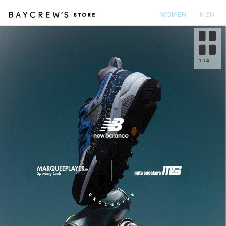
WOMEN
MEN
カ
1
14