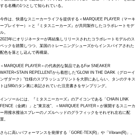
する名機の1つとして知られている。
今作は、快適なスニーカーライフを提供する＜MARQUEE PLAYER（マーキ
ープレイヤー）＞と『ミタスニーカーズ』が共同製作したコラボレートモデ
ル。
2023年にオリジネーターが再結集しリリースされたコラボレートモデルのス
ペックを踏襲しつつ、某国のトレーニングシューズからインスパイアされた
配色を落とし込んで再構築。
＜MARQUEE PLAYER＞の代表的な製品であるFor SNEAKER
WATER+STAIN REPELLENTから着想した“GLOW IN THE DARK（グローイ
ンザダーク）”仕様のスプラッシュプリントを大胆にあしらい、タンのテキス
トは580のタン裏に表記されていた注意書きをサンプリング。
インソールには、『ミタスニーカーズ』のアイコンである「CHAIN LINK
FENCE（金網）」と“東京改”、＜MARQUEE PLAYER＞が展開するスニーカ
ー用撥水撥油スプレーのノズルヘッドのグラフィックをそれぞれ左右に配
置。
さらに高いパフォーマンスを発揮する「GORE-TEX(R)」や「Vibram(R)」、