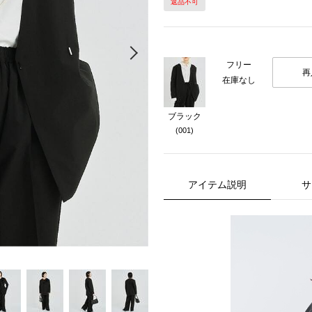
返品不可
Next
フリー
再
在庫なし
ブラック
(001)
アイテム説明
サ