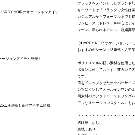
ブラックをメインとしたブランド｢ア
キーワードは「ブラックで女性は
ARDY NOIRのオケージョンアイテ
カジュアルからフォーマルまでを
ワンピース（ドレス）を中心にデ
シーンに着られるドレス、冠婚葬
◇HARDY NOIR オケージョンシー
おすすめのシーン：結婚式・入卒
作オケージョンアイテム発売！
ポリエステルの軽い素材を使用し
ボタンは付けておらず、前カンで
です。
肩をドロップさせたオーバーサイ
ンツにインしてオールインワンの
同素材のタフタドローストリングパンツ
アルなオケージョンスタイルにも
2025.1月発売！新作アイテム情報
＊＊＊＊＊＊＊＊＊＊＊＊＊＊＊
透け感：なし
裏地：あり