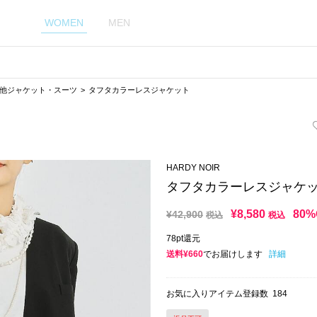
WOMEN
MEN
他ジャケット・スーツ
タフタカラーレスジャケット
HARDY NOIR
タフタカラーレスジャケ
¥
8,580
80%
¥
42,900
税込
税込
78pt還元
送料¥660
でお届けします
詳細
お気に入りアイテム登録数
184