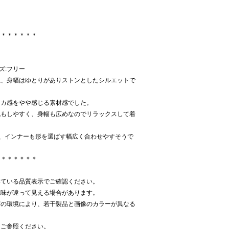
＊＊＊＊＊＊＊
イズ:フリー
位、身幅はゆとりがありストンとしたシルエットで
ャカ感をやや感じる素材感でした。
脱もしやすく、身幅も広めなのでリラックスして着
、インナーも形を選ばす幅広く合わせやすそうで
＊＊＊＊＊＊＊
いている品質表示でご確認ください。
色味が違って見える場合があります。
どの環境により、若干製品と画像のカラーが異なる
をご参照ください。