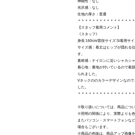
伸縮性：なし
光沢感：なし
生地の厚さ：普通
＊＊＊＊＊＊＊＊＊＊＊＊＊＊＊
【スタッフ着用コメント】
《スタッフ》
身長:160cm/普段サイズ:S/着用サ
サイズ感：着丈はヒップが隠れる
す。
素材感：ナイロンに近いシャカシ
着心地：裏地が付いているので着
られました。
Vネックののカラーデザインなので
した。
＊＊＊＊＊＊＊＊＊＊＊＊＊＊＊
※取り扱いについては、商品につ
※照明の関係により、実際よりも
またパソコン・スマートフォンな
場合もございます。
※商品の色味は、商品アップ画像