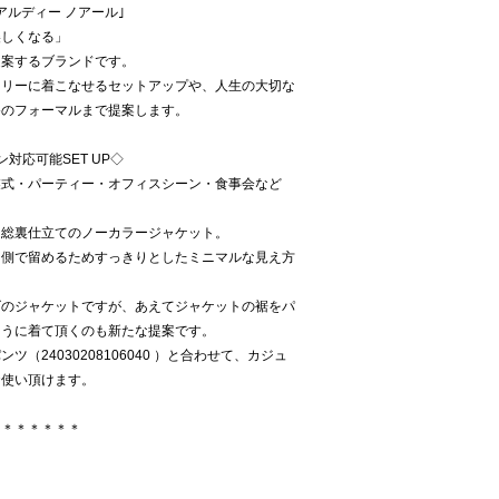
ルディー ノアール｣
美しくなる」
提案するブランドです。
イリーに着こなせるセットアップや、人生の大切な
祭のフォーマルまで提案します。
ン対応可能SET UP◇
業式・パーティー・オフィスシーン・食事会など
た総裏仕立てのノーカラージャケット。
内側で留めるためすっきりとしたミニマルな見え方
ズのジャケットですが、あえてジャケットの裾をパ
ように着て頂くのも新たな提案です。
（24030208106040 ）と合わせて、カジュ
お使い頂けます。
＊＊＊＊＊＊＊