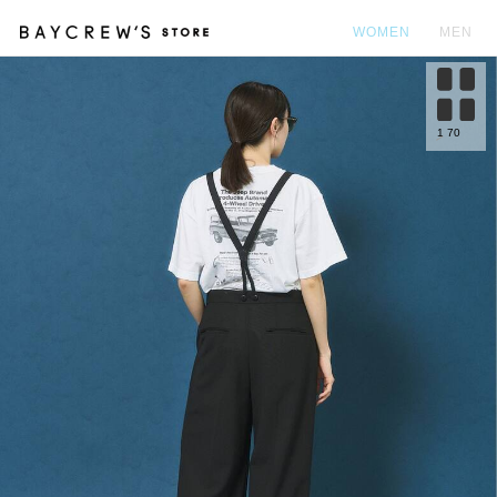
WOMEN
MEN
カ
1
70