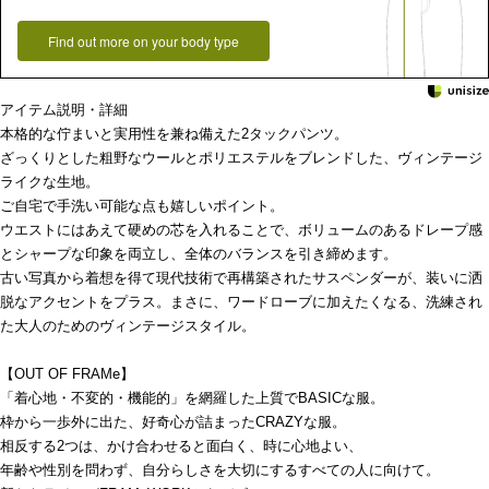
Find out more on your body type
アイテム説明・詳細
本格的な佇まいと実用性を兼ね備えた2タックパンツ。
ざっくりとした粗野なウールとポリエステルをブレンドした、ヴィンテージ
ライクな生地。
ご自宅で手洗い可能な点も嬉しいポイント。
ウエストにはあえて硬めの芯を入れることで、ボリュームのあるドレープ感
とシャープな印象を両立し、全体のバランスを引き締めます。
古い写真から着想を得て現代技術で再構築されたサスペンダーが、装いに洒
脱なアクセントをプラス。まさに、ワードローブに加えたくなる、洗練され
た大人のためのヴィンテージスタイル。
【OUT OF FRAMe】
「着心地・不変的・機能的」を網羅した上質でBASICな服。
枠から一歩外に出た、好奇心が詰まったCRAZYな服。
相反する2つは、かけ合わせると面白く、時に心地よい、
年齢や性別を問わず、自分らしさを大切にするすべての人に向けて。