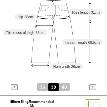
Rise length
31cm
Hip
98cm
Thickness of thigh
33cm
Inseam length
68.5cm
Hem width
26cm
36
38
40
159cm 51kgRecommended
38