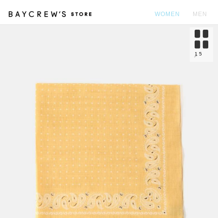
WOMEN
MEN
カ
1
5