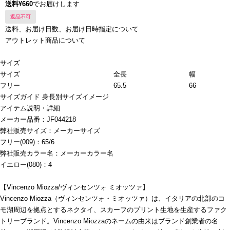
送料¥660
でお届けします
返品不可
送料、お届け日数、お届け日時指定について
アウトレット商品について
サイズ
サイズ
全長
幅
フリー
65.5
66
サイズガイド
身長別サイズイメージ
アイテム説明・詳細
メーカー品番：JF044218
弊社販売サイズ：メーカーサイズ
フリー(009)：65/6
弊社販売カラー名：メーカーカラー名
イエロー(080)：4
【Vincenzo Miozza/ヴィンセンツォ ミオッツァ】
Vincenzo Miozza（ヴィンセンツォ・ミオッツァ）は、イタリアの北部のコ
モ湖周辺を拠点とするネクタイ、スカーフのプリント生地を生産するファク
トリーブランド。Vincenzo Miozzaのネームの由来はブランド創業者の名