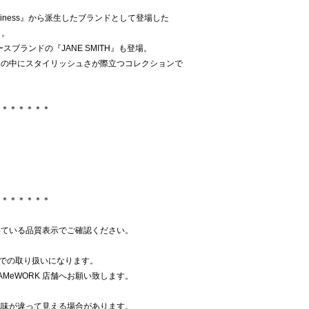
oudiness』から派生したブランドとして登場した
』。
スブランドの『JANE SMITH』も登場。
ンの中にスタイリッシュさが際立つコレクションで
＊＊＊＊＊＊＊
＊＊＊＊＊＊＊
いている品質表示でご確認ください。
K での取り扱いになります。
AMeWORK 店舗へお願い致します。
色味が違って見える場合があります。