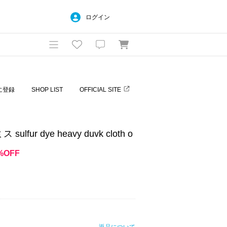
ログイン
に登録
SHOP LIST
OFFICIAL SITE
lfur dye heavy duvk cloth o
%OFF