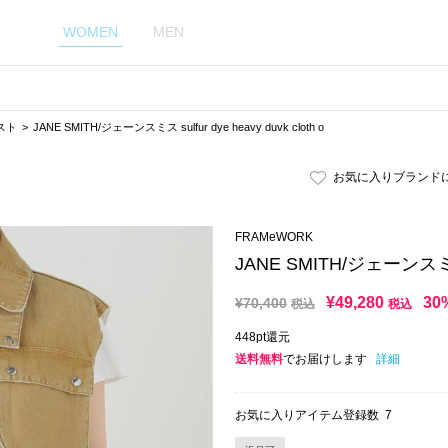
WOMEN
MEN
スト
JANE SMITH/ジェーンスミス sulfur dye heavy duvk cloth o
お気に入りブランド
FRAMeWORK
JANE SMITH/ジェーンスミス su
¥
49,280
30
¥
70,400
税込
税込
448pt還元
送料無料
でお届けします
詳細
お気に入りアイテム登録数
7