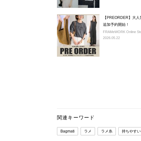
【PREORDER】大
追加予約開始！
FRAMeWORK Online St
2026.05.22
関連キーワード
Bagmati
ラメ
ラメ糸
持ちやすい