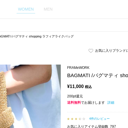
WOMEN
MEN
AGMATI /バグマティ shopping ラフィアライクバッグ
お気に入りブランド
FRAMeWORK
BAGMATI /バグマティ s
¥
11,000
税込
200pt還元
送料無料
でお届けします
詳細
4件のレビュー
お気に入りアイテム登録数
797