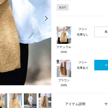
返品可
Next
フリー
再
在庫なし
ナチュラル
(016)
フリー
カ
在庫あり
ブラウン
(020)
アイテム説明
サ