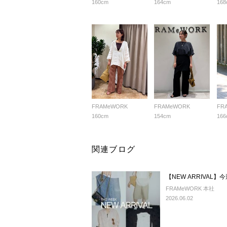
160cm
164cm
168
FRAMeWORK
FRAMeWORK
FR
160cm
154cm
166
関連ブログ
【NEW ARRIVA
FRAMeWORK 本社
2026.06.02