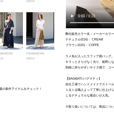
cm
152cm
弊社販売カラー名：メーカーカラ
ナチュラル(016)： CREAM
ブラウン(020)： COFFE
AMeWORK
FRAMeWORK
ラメ糸が入ったラフィア調バッグ
cm
165cm
キラッとさりげなく光り、粗野に
気軽に持ちやすいサイズ感で、コ
【BAGMATI /バグマティ】
自社工場でハンドメイドでストー
L】今週の新作アイテムをチェック！
１点１点職人よって丁寧に仕上げ
じるナチュラルな風合いが人気。
※取り扱いについては、商品につ