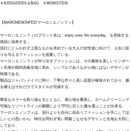
＃KIDSGOODS＆BAG ＃MOMSITEM
【MARONENONFEE/マーロンエノンフィ】
マーロンエノンフィのブランド名は「enjoy ones life everyday」を意味する
俗語に由来する 。
流行にとらわれず上質なものを求めている大人の女性達に向けて、人生に彩
りを与えるファッションを提案している。
マーロンエノンフィが作り出すファッションは、その素材を美しいインポー
ト生地や国内高級生地に求め、シンプルでありながら他にはないデザインが
特徴である。
製品はジャパンメイドに拘り、丁寧な作りと高い品質が確保されており、服
を纏えばそれだけでスタイルが完成する。
豊富なカラーを取り揃えるとともに、着心地を重視し、ホームクリーニング
可能なリゾートラインの展開によりTPOに応じた服を選ぶことが出来る。
マーロンエノンフィは、流行よりも自分に似合うファッションを手にしてほ
しいとの思いから、時代を問わず長い間着こなせるデザインと生地を大切に
しており、