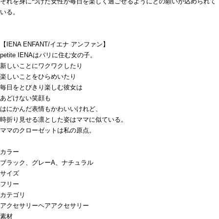
それを身につけた女性が毎日を楽しく過ごせるようにとの願いが込められて
いる。
【IENA ENFANT/イエナ アンファン】
petite IENAはパリに住む女の子。
新しいことにワクワクしたり
楽しいことをひらめいたり
毎日をとびきり楽しむ彼女は
あどけない笑顔も
はにかんだ表情もかわいいけれど、
時折り見せる凛とした姿はママに似ている。
ママのクローゼットは私の原点。
カラー
ブラック、グレーA、ナチュラル
サイズ
フリー
カテゴリ
アクセサリー
ヘアアクセサリー
素材