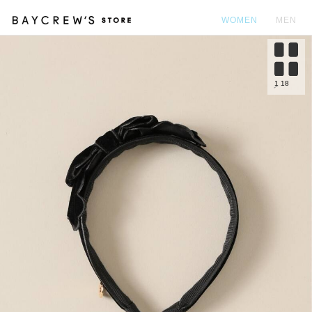
WOMEN
MEN
カ
1
18