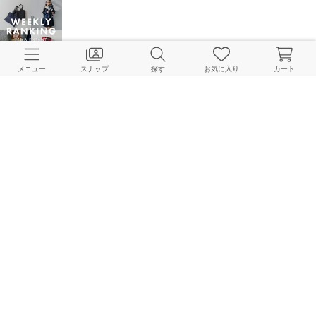
【IENA ENFANT】先週の人気ランキング
メニュー
スナップ
探す
お気に入り
カート
IENA ENFANT 本社
2026.01.20
【ENFANT】金曜日はENFANTの日！新作入荷のご紹介
IENA ENFANT 本社
2026.01.14
【IENA ENFANT】１月NEW ARRIVAL！！
IENA ENFANT 本社