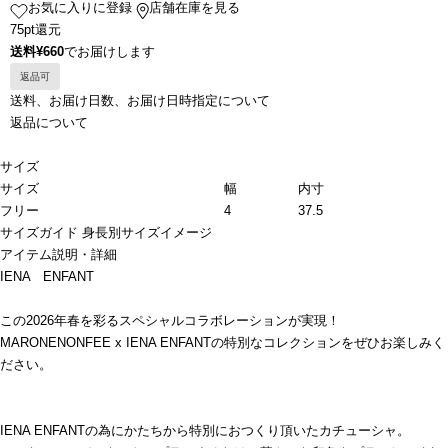
お気に入りに登録
店舗在庫を見る
75pt還元
送料¥660
でお届けします
返品可
送料、お届け日数、お届け日時指定について
返品について
サイズ
サイズ
幅
内寸
フリー
4
37.5
サイズガイド
身長別サイズイメージ
アイテム説明・詳細
IENA ENFANT
この2026年春を彩るスペシャルコラボレーションが実現！
MARONENONFEE x IENA ENFANTの特別なコレクションをぜひお楽しみく
ださい。
IENA ENFANTの為にかたちから特別におつくり頂いたカチューシャ。