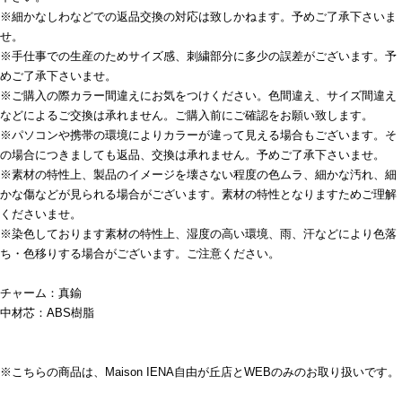
※細かなしわなどでの返品交換の対応は致しかねます。予めご了承下さいま
せ。
※手仕事での生産のためサイズ感、刺繍部分に多少の誤差がございます。予
めご了承下さいませ。
※ご購入の際カラー間違えにお気をつけください。色間違え、サイズ間違え
などによるご交換は承れません。ご購入前にご確認をお願い致します。
※パソコンや携帯の環境によりカラーが違って見える場合もございます。そ
の場合につきましても返品、交換は承れません。予めご了承下さいませ。
※素材の特性上、製品のイメージを壊さない程度の色ムラ、細かな汚れ、細
かな傷などが見られる場合がございます。素材の特性となりますためご理解
くださいませ。
※染色しております素材の特性上、湿度の高い環境、雨、汗などにより色落
ち・色移りする場合がございます。ご注意ください。
チャーム：真鍮
中材芯：ABS樹脂
※こちらの商品は、Maison IENA自由が丘店とWEBのみのお取り扱いです。