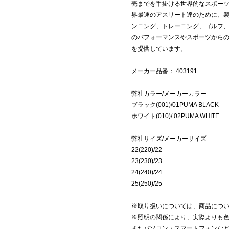
売までを手掛ける世界的なスポーツ
界最速のアスリート達のために、
ンニング、トレーニング、ゴルフ
のパフォーマンスやスポーツから
を提供しています。
メーカー品番： 403191
弊社カラー/メーカーカラー
ブラック(001)/01PUMA BLACK
ホワイト(010)/ 02PUMA WHITE
弊社サイズ/メーカーサイズ
22(220)/22
23(230)/23
24(240)/24
25(250)/25
※取り扱いについては、商品につ
※照明の関係により、実際よりも
またパソコン・スマートフォンな