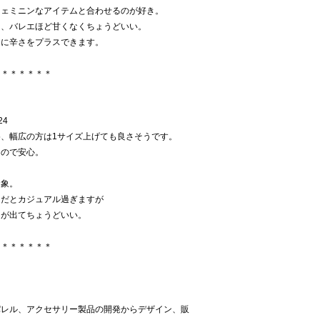
フェミニンなアイテムと合わせるのが好き。
く、バレエほど甘くなくちょうどいい。
トに辛さをプラスできます。
＊＊＊＊＊＊＊
24
、幅広の方は1サイズ上げても良さそうです。
るので安心。
印象。
ーだとカジュアル過ぎますが
さが出てちょうどいい。
＊＊＊＊＊＊＊
パレル、アクセサリー製品の開発からデザイン、販