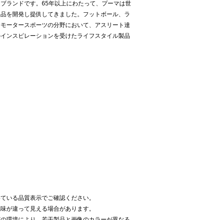
ブランドです。65年以上にわたって、プーマは世
製品を開発し提供してきました。フットボール、ラ
、モータースポーツの分野において、アスリート達
のインスピレーションを受けたライフスタイル製品
いている品質表示でご確認ください。
色味が違って見える場合があります。
どの環境により、若干製品と画像のカラーが異なる