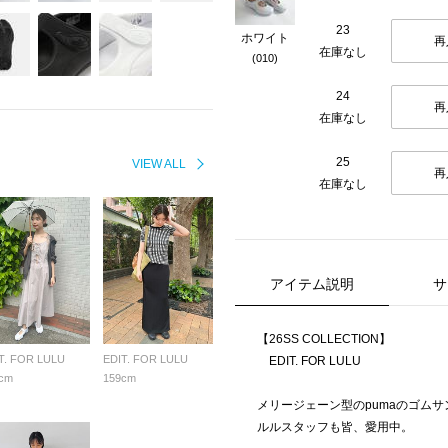
23
ホワイト
再
在庫なし
(010)
24
再
在庫なし
25
VIEW ALL
再
在庫なし
アイテム説明
サ
【26SS COLLECTION】
T. FOR LULU
EDIT. FOR LULU
EDIT. FOR LULU
cm
159cm
メリージェーン型のpumaのゴムサ
ルルスタッフも皆、愛用中。