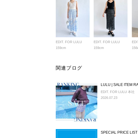
EDIT. FOR LULU
EDIT. FOR LULU
EDI
159cm
159cm
156
関連ブログ
LULU | SALE ITEM R
EDIT. FOR LULU 本社
2026.07.23
SPECIAL PRICE LIS