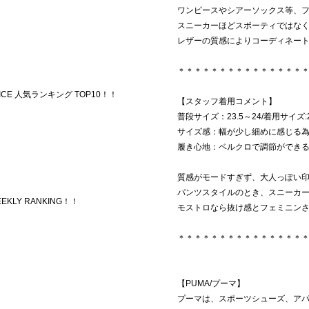
ワンピースやシアーソックス等、
スニーカーほどスポーティではな
レザーの質感によりコーディネー
＊＊＊＊＊＊＊＊＊＊＊＊＊＊＊
RICE 人気ランキング TOP10！！
【スタッフ着用コメント】
普段サイズ：23.5～24/着用サイズ:
サイズ感：幅が少し細めに感じる為
履き心地：ベルクロで調節ができ
質感がモードすぎず、大人っぽい
パンツスタイルのとき、スニーカ
WEEKLY RANKING！！
モストロなら抜け感とフェミニン
＊＊＊＊＊＊＊＊＊＊＊＊＊＊＊
【PUMA/プーマ】
プーマは、スポーツシューズ、ア