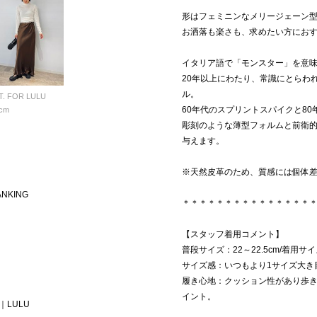
形はフェミニンなメリージェーン
お洒落も楽さも、求めたい方にお
イタリア語で「モンスター」を意
20年以上にわたり、常識にとらわ
ル。
T. FOR LULU
60年代のスプリントスパイクと8
cm
彫刻のような薄型フォルムと前衛
与えます。
※天然皮革のため、質感には個体
ANKING
＊＊＊＊＊＊＊＊＊＊＊＊＊＊＊
【スタッフ着用コメント】
普段サイズ：22～22.5cm/着用サイズ
サイズ感：いつもより1サイズ大き
履き心地：クッション性があり歩
イント。
T｜LULU