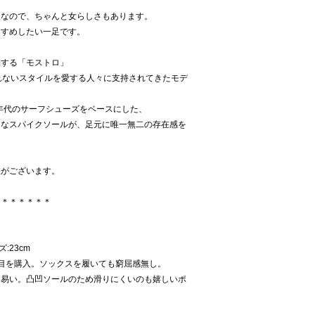
型なので、ちゃんと女らしさもあります。
すすめしたい一足です。
味する「モストロ」
れないスタイルを愛する人々に支持されてきたモデ
0年代のサーフシューズをベースにした、
的なスパイクソールが、足元に唯一無二の存在感を
差がございます。
＊＊＊＊＊＊＊
:23cm
目を購入。ソックスを履いても窮屈感無し。
き易い。凸凹ソールのため滑りにくいのも嬉しいポ