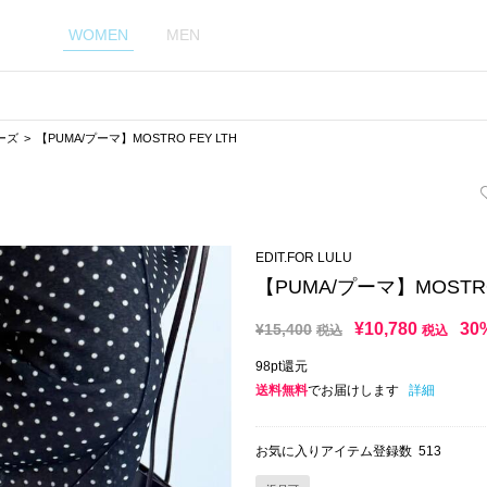
WOMEN
MEN
ーズ
【PUMA/プーマ】MOSTRO FEY LTH
EDIT.FOR LULU
【PUMA/プーマ】MOSTRO
¥
10,780
30
¥
15,400
税込
税込
98pt還元
送料無料
でお届けします
詳細
お気に入りアイテム登録数
513