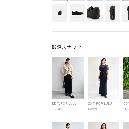
関連スナップ
EDIT. FOR LULU
EDIT. FOR LULU
EDI
159cm
159cm
158