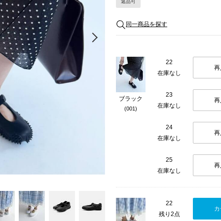
返品可
同一商品を探す
Next
22
再
在庫なし
23
ブラック
再
在庫なし
(001)
24
再
在庫なし
25
再
在庫なし
22
カ
残り2点