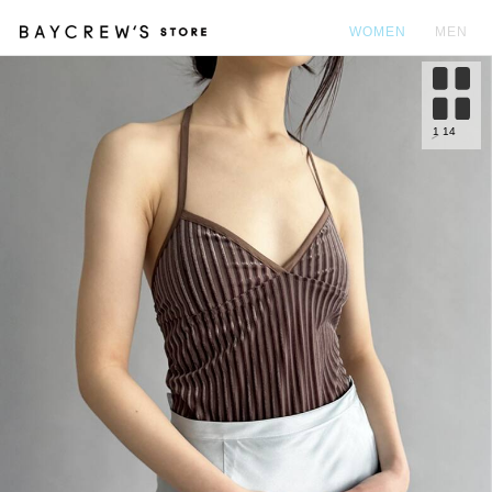
WOMEN
MEN
カ
1
14