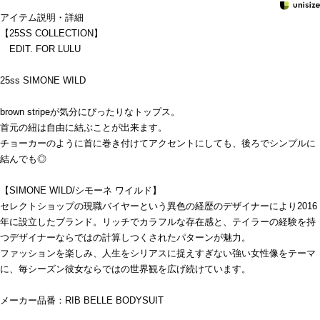
アイテム説明・詳細
【25SS COLLECTION】
EDIT. FOR LULU
25ss SIMONE WILD
brown stripeが気分にぴったりなトップス。
首元の紐は自由に結ぶことが出来ます。
チョーカーのように首に巻き付けてアクセントにしても、後ろでシンプルに
結んでも◎
【SIMONE WILD/シモーネ ワイルド】
セレクトショップの現職バイヤーという異色の経歴のデザイナーにより2016
年に設立したブランド。リッチでカラフルな存在感と、テイラーの経験を持
つデザイナーならではの計算しつくされたパターンが魅力。
ファッションを楽しみ、人生をシリアスに捉えすぎない強い女性像をテーマ
に、毎シーズン彼女ならではの世界観を広げ続けています。
メーカー品番：RIB BELLE BODYSUIT