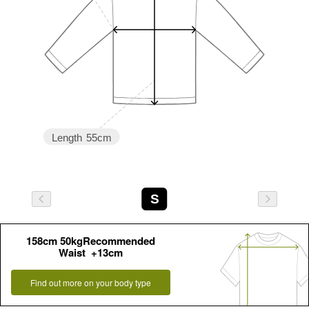
Length
55cm
S
158cm 50kgRecommended
Waist +13cm
Find out more on your body type