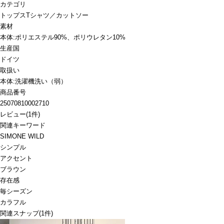
カテゴリ
トップス
Tシャツ／カットソー
素材
本体:ポリエステル90%、ポリウレタン10%
生産国
ドイツ
取扱い
本体:洗濯機洗い（弱）
商品番号
25070810002710
レビュー
(
1
件)
関連キーワード
SIMONE WILD
シンプル
アクセント
ブラウン
存在感
毎シーズン
カラフル
関連スナップ
(1件)