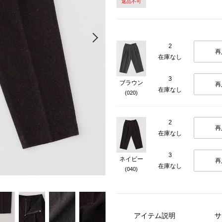
返品不可
Next
2
再
在庫なし
3
ブラウン
再
在庫なし
(020)
2
再
在庫なし
3
ネイビー
再
在庫なし
(040)
アイテム説明
サ