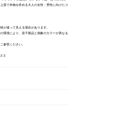
。上質で本物を求める大人の女性・男性に向けたコ
色味が違って見える場合があります。
どの環境により、若干製品と画像のカラーが異なる
をご参照ください。
ズ:3