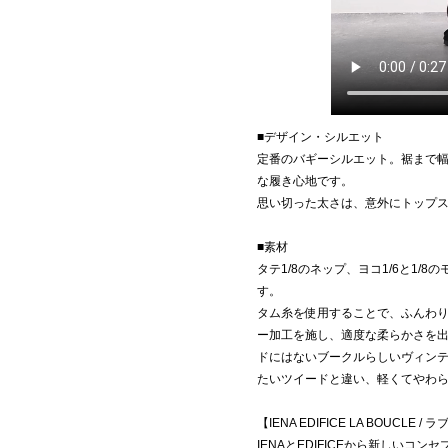
■デザイン・シルエット
定番のバギーシルエット。裾まで
な履き心地です。
思い切った太さは、意外にトップ
■素材
タテ1/8のネップ、ヨコ1/6と1/
す。
タム糸を使用することで、ふんわり
ー加工を施し、適度な柔らかさを
ドにはないブークルらしいヴィン
たいツイードと違い、軽くてやわ
【IENA EDIFICE LA BOUCLE /
IENAとEDIFICEから新しい