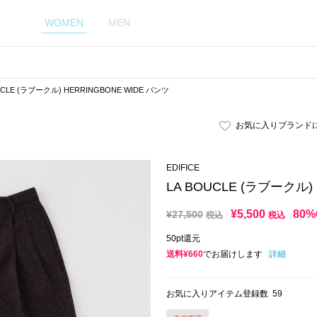
WOMEN
MEN
UCLE (ラブークル) HERRINGBONE WIDE パンツ
お気に入りブランド
EDIFICE
LA BOUCLE (ラブークル)
¥
5,500
80%
¥
27,500
税込
税込
50pt還元
送料¥660
でお届けします
詳細
お気に入りアイテム登録数
59