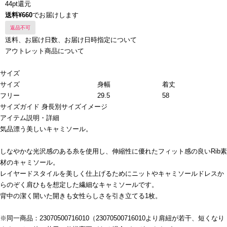
44pt還元
送料¥660
でお届けします
返品不可
送料、お届け日数、お届け日時指定について
アウトレット商品について
サイズ
サイズ
身幅
着丈
フリー
29.5
58
サイズガイド
身長別サイズイメージ
アイテム説明・詳細
気品漂う美しいキャミソール。
しなやかな光沢感のある糸を使用し、伸縮性に優れたフィット感の良いRib素
材のキャミソール。
レイヤードスタイルを美しく仕上げるためにニットやキャミソールドレスか
らのぞく肩ひもを想定した繊細なキャミソールです。
背中の潔く開いた開きも女性らしさを引き立てる1枚。
※同一商品：23070500716010（23070500716010より肩紐が若干、短くなり