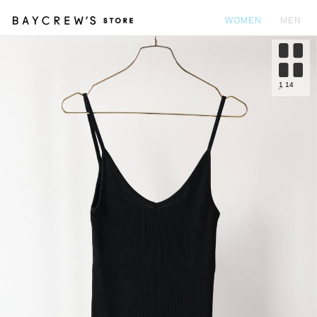
WOMEN
MEN
カ
1
14