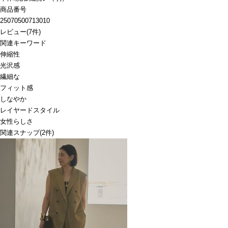
商品番号
25070500713010
レビュー
(
7
件)
関連キーワード
伸縮性
光沢感
繊細な
フィット感
しなやか
レイヤードスタイル
女性らしさ
関連スナップ
(2件)