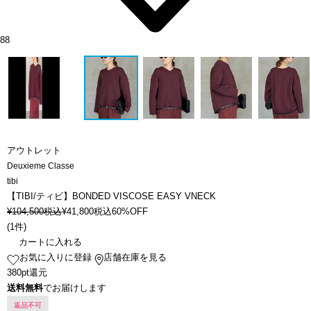
88
アウトレット
Deuxieme Classe
tibi
【TIBI/ティビ】BONDED VISCOSE EASY VNECK
¥
104,500
税込
¥
41,800
税込
60%OFF
(
1件
)
カートに入れる
お気に入りに登録
店舗在庫を見る
380pt還元
送料無料
でお届けします
返品不可