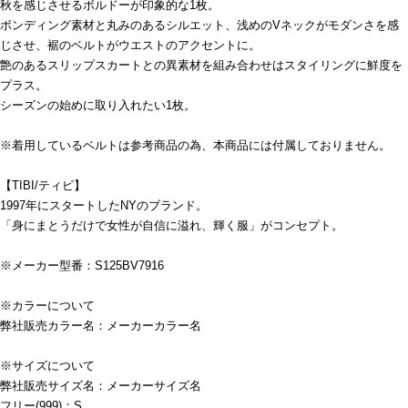
秋を感じさせるボルドーが印象的な1枚。
ボンディング素材と丸みのあるシルエット、浅めのVネックがモダンさを感
じさせ、裾のベルトがウエストのアクセントに。
艶のあるスリップスカートとの異素材を組み合わせはスタイリングに鮮度を
プラス。
シーズンの始めに取り入れたい1枚。
※着用しているベルトは参考商品の為、本商品には付属しておりません。
【TIBI/ティビ】
1997年にスタートしたNYのブランド。
「身にまとうだけで女性が自信に溢れ、輝く服」がコンセプト。
※メーカー型番：S125BV7916
※カラーについて
弊社販売カラー名：メーカーカラー名
※サイズについて
弊社販売サイズ名：メーカーサイズ名
フリー(999)：S