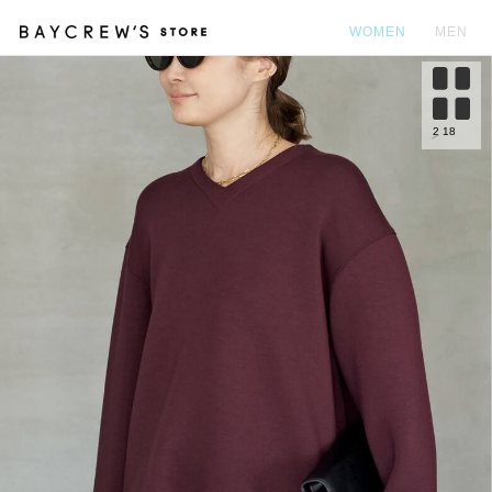
WOMEN
MEN
カ
2
18