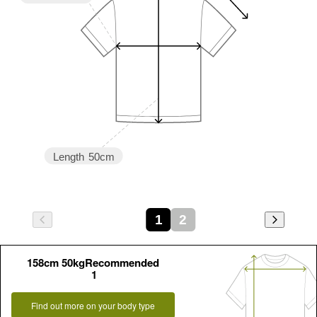
Length
50cm
1
2
158cm 50kgRecommended
1
Find out more on your body type