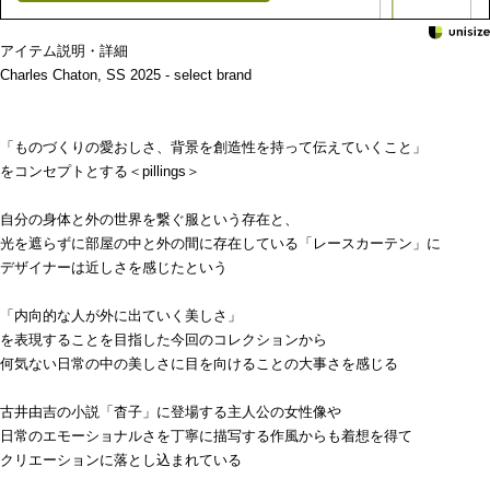
アイテム説明・詳細
Charles Chaton, SS 2025 - select brand
「ものづくりの愛おしさ、背景を創造性を持って伝えていくこと」
をコンセプトとする＜pillings＞
自分の身体と外の世界を繋ぐ服という存在と、
光を遮らずに部屋の中と外の間に存在している「レースカーテン」に
デザイナーは近しさを感じたという
「内向的な人が外に出ていく美しさ」
を表現することを目指した今回のコレクションから
何気ない日常の中の美しさに目を向けることの大事さを感じる
古井由吉の小説「杳子」に登場する主人公の女性像や
日常のエモーショナルさを丁寧に描写する作風からも着想を得て
クリエーションに落とし込まれている