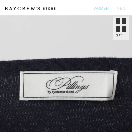
WOMEN
MEN
カ
3
15