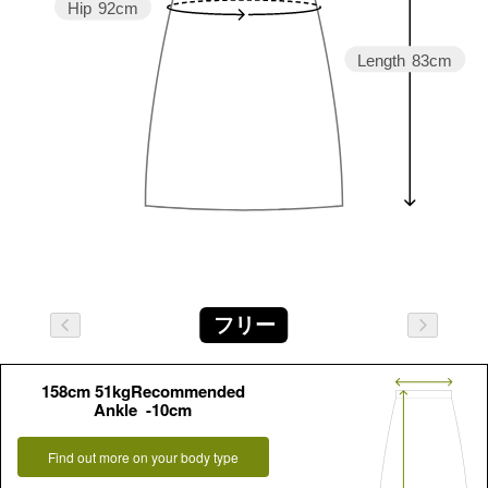
Hip
92cm
Length
83cm
フリー
158cm 51kgRecommended
Ankle -10cm
Find out more on your body type