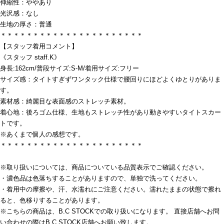
伸縮性：ややあり
光沢感：なし
生地の厚さ：普通
＊＊＊＊＊＊＊＊＊＊＊＊＊＊＊＊＊＊＊＊＊＊
【スタッフ着用コメント】
《スタッフ staff.K》
身長:162cm/普段サイズ:S-M/着用サイズ:フリー
サイズ感：タイトすぎずワンタック仕様で腰回りにほどよくゆとりがありま
す。
素材感：綺麗目な表面感のストレッチ素材。
着心地：後ろゴム仕様、生地もストレッチ性があり動きやすいタイトスカー
トです。
※あくまで個人の感想です。
＊＊＊＊＊＊＊＊＊＊＊＊＊＊＊＊＊＊＊＊＊＊
※取り扱いについては、商品についている品質表示でご確認ください。
・濃色品は色落ちすることがありますので、単独で洗ってください。
・着用中の摩擦や、汗、水濡れにご注意ください。濡れたままの状態で擦れ
ると、色移りすることがあります。
※こちらの商品は、B.C STOCKでの取り扱いになります。 直接店舗へお問
い合わせの際はB.C STOCK店舗へお願い致します。