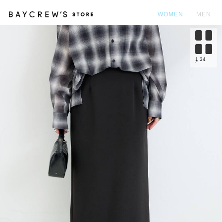
WOMEN
MEN
カ
1
34