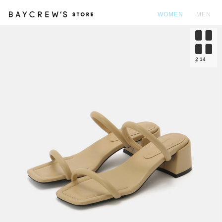
WOMEN
MEN
カ
2
14