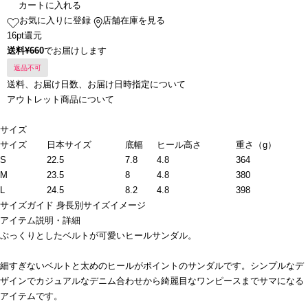
カートに入れる
お気に入りに登録
店舗在庫を見る
16pt還元
送料¥660
でお届けします
返品不可
送料、お届け日数、お届け日時指定について
アウトレット商品について
サイズ
サイズ
日本サイズ
底幅
ヒール高さ
重さ（g）
S
22.5
7.8
4.8
364
M
23.5
8
4.8
380
L
24.5
8.2
4.8
398
サイズガイド
身長別サイズイメージ
アイテム説明・詳細
ぷっくりとしたベルトが可愛いヒールサンダル。
細すぎないベルトと太めのヒールがポイントのサンダルです。シンプルなデ
ザインでカジュアルなデニム合わせから綺麗目なワンピースまでサマになる
アイテムです。