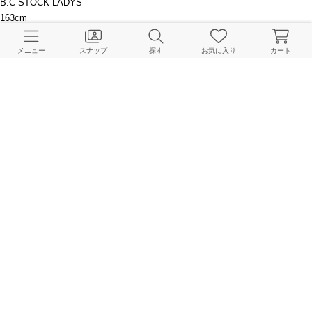
B.C STOCK LADYS
163cm
メニュー
スナップ
探す
お気に入り
カート
B.C STOCK LADYS
157cm