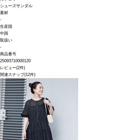
シューズ
サンダル
素材
-
生産国
中国
取扱い
-
商品番号
25093710000120
レビュー
(
2
件)
関連スナップ
(12件)