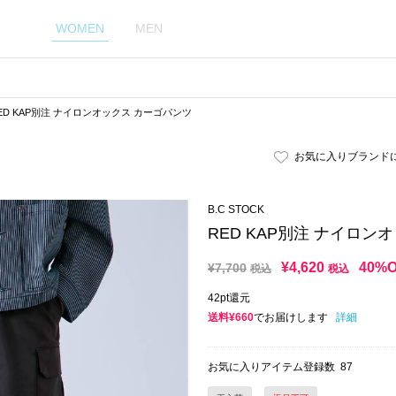
WOMEN
MEN
ED KAP別注 ナイロンオックス カーゴパンツ
お気に入りブランド
B.C STOCK
RED KAP別注 ナイロン
¥
4,620
40%
¥
7,700
税込
税込
42pt還元
送料¥660
でお届けします
詳細
お気に入りアイテム登録数
87