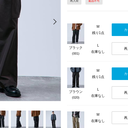
再入荷
返品不可
Next
M
カ
残り1点
L
ブラック
再
在庫なし
(001)
M
カ
残り1点
L
ブラウン
再
在庫なし
(020)
M
再
在庫なし