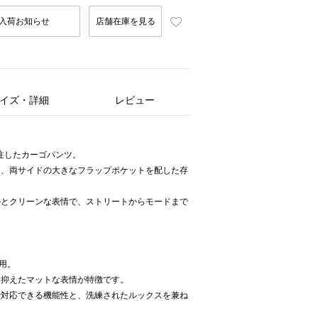
入荷お知らせ
店舗在庫を見る
イズ・詳細
レビュー
別注したカーゴパンツ。
に、両サイドの大きなフラップポケットを配した存
ルとクリーンな表情で、ストリートからモードまで
用。
を抑えたマットな表情が特徴です。
で対応できる機能性と、洗練されたルックスを兼ね