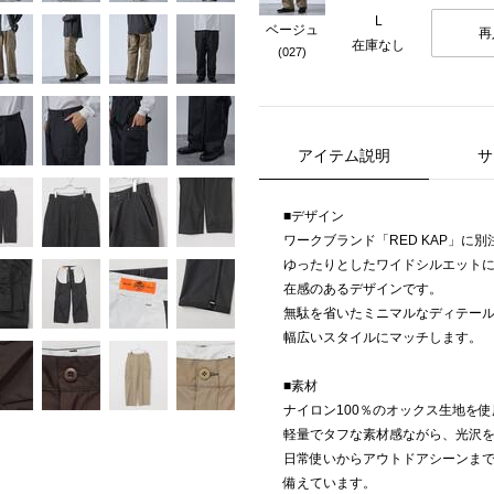
L
ベージュ
再
在庫なし
(027)
アイテム説明
サ
■デザイン
ワークブランド「RED KAP」に
ゆったりとしたワイドシルエット
在感のあるデザインです。
無駄を省いたミニマルなディテー
幅広いスタイルにマッチします。
■素材
ナイロン100％のオックス生地を使
軽量でタフな素材感ながら、光沢
日常使いからアウトドアシーンま
備えています。