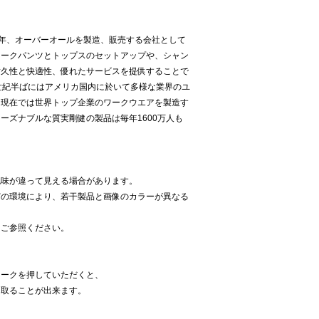
1923年、オーバーオールを製造、販売する会社として
ワークパンツとトップスのセットアップや、シャン
耐久性と快適性、優れたサービスを提供することで
世紀半ばにはアメリカ国内に於いて多様な業界のユ
。現在では世界トップ企業のワークウエアを製造す
ーズナブルな質実剛健の製品は毎年1600万人も
色味が違って見える場合があります。
どの環境により、若干製品と画像のカラーが異なる
をご参照ください。
】
マークを押していただくと、
け取ることが出来ます。