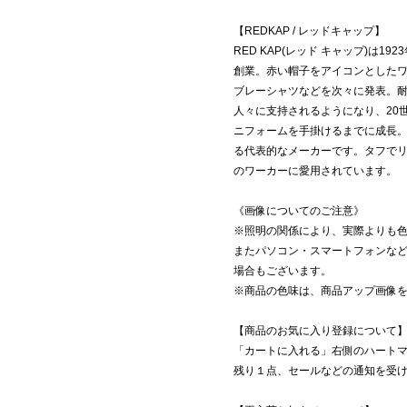
【REDKAP / レッドキャップ】
RED KAP(レッド キャップ)は
創業。赤い帽子をアイコンとした
ブレーシャツなどを次々に発表。
人々に支持されるようになり、20
ニフォームを手掛けるまでに成長
る代表的なメーカーです。タフでリ
のワーカーに愛用されています。
《画像についてのご注意》
※照明の関係により、実際よりも
またパソコン・スマートフォンな
場合もございます。
※商品の色味は、商品アップ画像
【商品のお気に入り登録について
「カートに入れる」右側のハート
残り１点、セールなどの通知を受