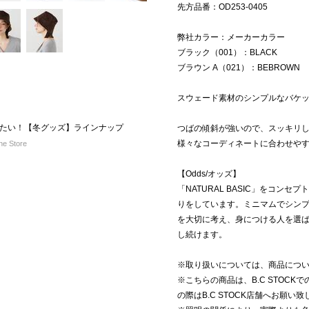
先方品番：OD253-0405
弊社カラー：メーカーカラー
ブラック（001）：BLACK
ブラウン A（021）：BEBROWN
スウェード素材のシンプルなバケ
たい！【冬グッズ】ラインナップ
つばの傾斜が強いので、スッキリ
様々なコーディネートに合わせや
e Store
【Odds/オッズ】
「NATURAL BASIC」をコン
りをしています。ミニマムでシン
を大切に考え、身につける人を選
し続けます。
※取り扱いについては、商品につ
※こちらの商品は、B.C STOC
の際はB.C STOCK店舗へお願い