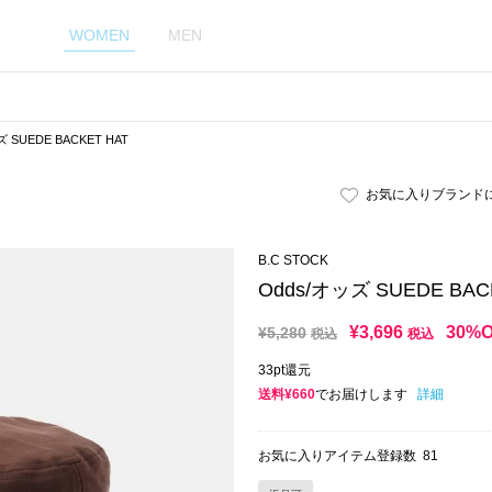
WOMEN
MEN
 SUEDE BACKET HAT
お気に入りブランド
B.C STOCK
Odds/オッズ SUEDE BAC
¥
3,696
30%
¥
5,280
税込
税込
33pt還元
送料¥660
でお届けします
詳細
お気に入りアイテム登録数
81