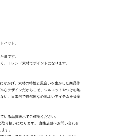
ットハット。
した形です。
すく、トレンド素材でポイントになります。
セプトにかかげ、素材の特性と風合いを生かした商品作
プルなデザインだからこそ、シルエットやつけ心地
ばない、日常的で自然体な心地よいアイテムを提案
いている品質表示でご確認ください。
Kでの取り扱いになります。 直接店舗へお問い合わせ
致します。