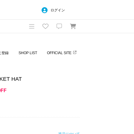
ログイン
に登録
SHOP LIST
OFFICIAL SITE
KET HAT
OFF