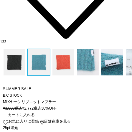
133
SUMMER SALE
B.C STOCK
MIXヤーンリブニットマフラー
¥
3,960
税込
¥
2,772
税込
30%OFF
カートに入れる
お気に入りに登録
店舗在庫を見る
25pt還元