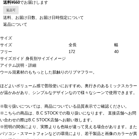
送料¥660
でお届けします
返品可
送料、お届け日数、お届け日時指定について
返品について
サイズ
サイズ
全長
幅
フリー
172
40
サイズガイド
身長別サイズイメージ
アイテム説明・詳細
ウール混素材のもちっとした肌触りのリブマフラー。
ほどよいボリューム感で普段使いにおすすめ。奥行きのあるミックスカラー
が温かみがあり、シンプルなデザインなので様々なシーンで使用できます。
※取り扱いについては、商品についている品質表示でご確認ください。
※こちらの商品は、B.C STOCKでの取り扱いになります。 直接店舗へお問
い合わせの際はB.C STOCK店舗へお願い致します。
※照明の関係により、実際よりも色味が違って見える場合があります。また
パソコン・スマートフォンなどの環境により、若干製品と画像のカラーが異