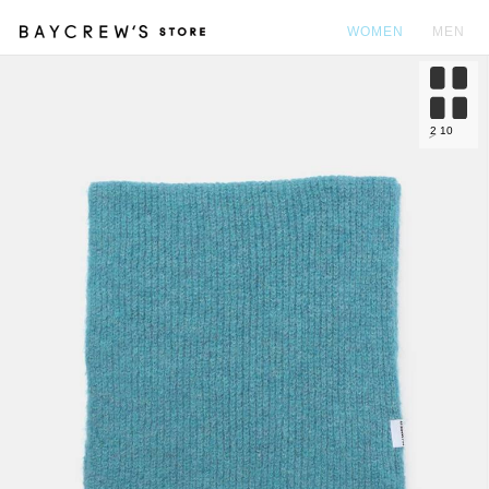
WOMEN
MEN
カ
2
10