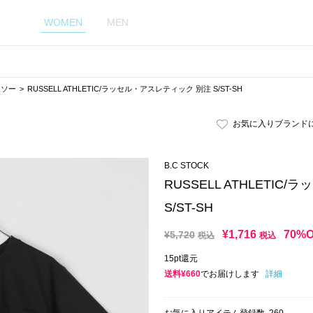
WOMEN
MEN
トソー
RUSSELL ATHLETIC/ラッセル・アスレティック 別注 S/ST-SH
お気に入りブランド
B.C STOCK
RUSSELL ATHLETI
S/ST-SH
¥
1,716
70%
¥
5,720
税込
税込
15pt還元
送料¥660
でお届けします
詳細