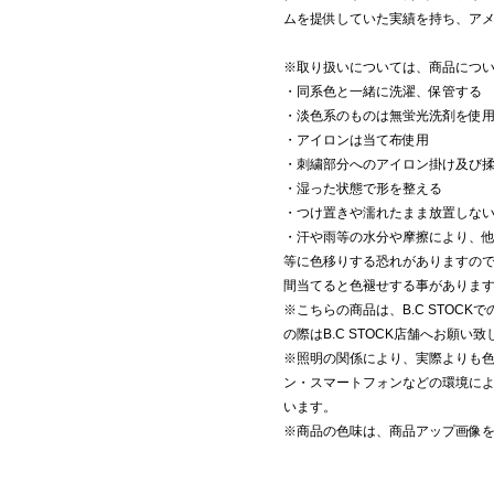
ムを提供していた実績を持ち、ア
※取り扱いについては、商品につ
・同系色と一緒に洗濯、保管する
・淡色系のものは無蛍光洗剤を使
・アイロンは当て布使用
・刺繍部分へのアイロン掛け及び
・湿った状態で形を整える
・つけ置きや濡れたまま放置しな
・汗や雨等の水分や摩擦により、
等に色移りする恐れがありますの
間当てると色褪せする事がありま
※こちらの商品は、B.C STOC
の際はB.C STOCK店舗へお願い
※照明の関係により、実際よりも
ン・スマートフォンなどの環境に
います。
※商品の色味は、商品アップ画像