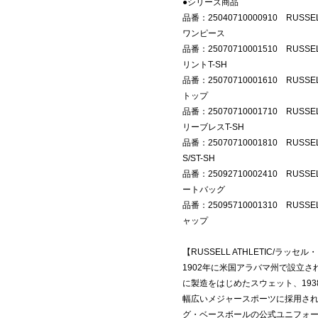
●シリーズ商品
品番：25040710000910 RUSS
ワンピース
品番：25070710001510 RUSS
リントT-SH
品番：25070710001610 RUS
トップ
品番：25070710001710 RUSS
リーブレスT-SH
品番：25070710001810 RUS
S/ST-SH
品番：25092710002410 RUSS
ートバッグ
品番：25095710001310 RUSS
ャップ
【RUSSELL ATHLETIC/ラッ
1902年に米国アラバマ州で設立さ
に製造をはじめたスウェット、19
幅広いメジャースポーツに採用さ
グ・ベースボールの公式ユニフォー