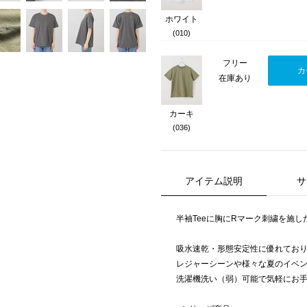
ホワイト
(010)
フリー
カ
在庫あり
カーキ
(036)
アイテム説明
サ
半袖Teeに胸にRマーク刺繍を施した
吸水速乾・形態安定性に優れてお
レジャーシーンや様々な夏のイベ
洗濯機洗い（弱）可能で気軽にお