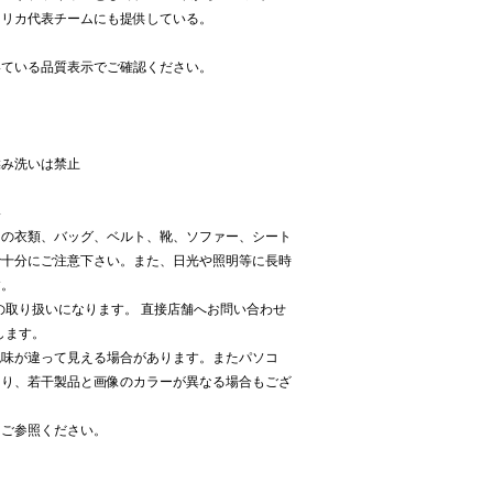
メリカ代表チームにも提供している。
いている品質表示でご確認ください。
用
揉み洗いは禁止
い
他の衣類、バッグ、ベルト、靴、ソファー、シート
で十分にご注意下さい。また、日光や照明等に長時
す。
Kでの取り扱いになります。 直接店舗へお問い合わせ
致します。
色味が違って見える場合があります。またパソコ
より、若干製品と画像のカラーが異なる場合もござ
をご参照ください。