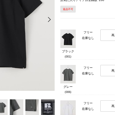
お気に入りアイテム登録数
260
返品不可
Next
フリー
再
在庫なし
ブラック
(001)
フリー
再
在庫なし
グレー
(006)
フリー
再
在庫なし