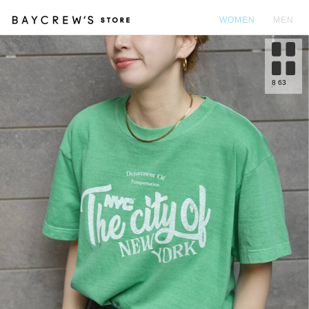
WOMEN
MEN
カ
8
63