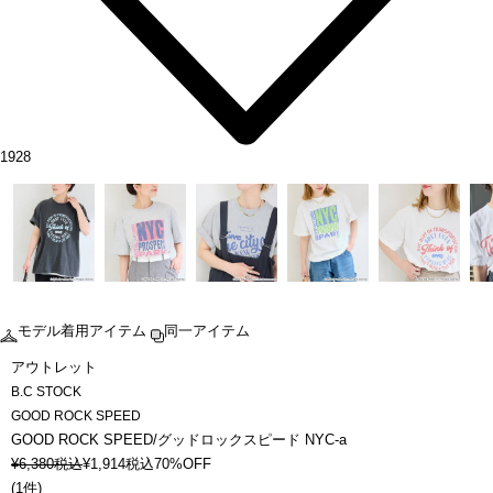
1928
モデル着用アイテム
同一アイテム
アウトレット
B.C STOCK
GOOD ROCK SPEED
GOOD ROCK SPEED/グッドロックスピード NYC-a
¥
6,380
税込
¥
1,914
税込
70%OFF
(
1件
)