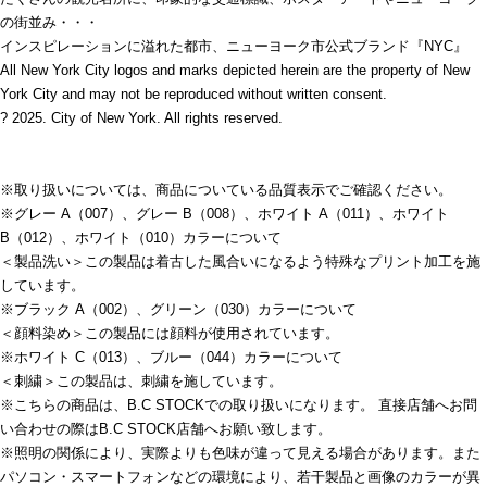
の街並み・・・
インスピレーションに溢れた都市、ニューヨーク市公式ブランド『NYC』
All New York City logos and marks depicted herein are the property of New
York City and may not be reproduced without written consent.
? 2025. City of New York. All rights reserved.
※取り扱いについては、商品についている品質表示でご確認ください。
※グレー A（007）、グレー B（008）、ホワイト A（011）、ホワイト
B（012）、ホワイト（010）カラーについて
＜製品洗い＞この製品は着古した風合いになるよう特殊なプリント加工を施
しています。
※ブラック A（002）、グリーン（030）カラーについて
＜顔料染め＞この製品には顔料が使用されています。
※ホワイト C（013）、ブルー（044）カラーについて
＜刺繍＞この製品は、刺繍を施しています。
※こちらの商品は、B.C STOCKでの取り扱いになります。 直接店舗へお問
い合わせの際はB.C STOCK店舗へお願い致します。
※照明の関係により、実際よりも色味が違って見える場合があります。また
パソコン・スマートフォンなどの環境により、若干製品と画像のカラーが異