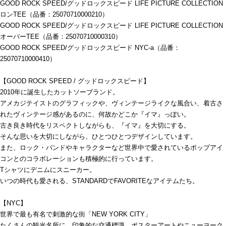
GOOD ROCK SPEED/グッドロックスピード LIFE PICTURE COLLECTION
ロンTEE（品番：25070710000210）
GOOD ROCK SPEED/グッドロックスピード LIFE PICTURE COLLECTION
オーバーTEE（品番：25070710000310）
GOOD ROCK SPEED/グッドロックスピード NYC-a（品番：
25070710000410）
【GOOD ROCK SPEED / グッドロックスピード】
2010年に誕生したカットソーブランド。
アメカジテイストのグラフィックや、ヴィンテージライクな風合い、着古さ
れたヴィンテージ感があるのに、何故かどこか『イマ』っぽい。
古き良き時代をリスペクトしながらも、『イマ』を大切にする。
そんな思いを大切にしながら、ひとつひとつデザインしています。
また、ロック・バンドやキャラクターなど世界中で愛されているポップアイ
コンとのコラボレーションも積極的に行っています。
Tシャツにデニムにスニーカー。
いつの時代も愛される、STANDARDでFAVORITEなアイテムたち。
【NYC】
世界で最も有名で刺激的な街「NEW YORK CITY」
たくさんの観光名所に、印象的な交通標識、ポスターアートやニューヨーク