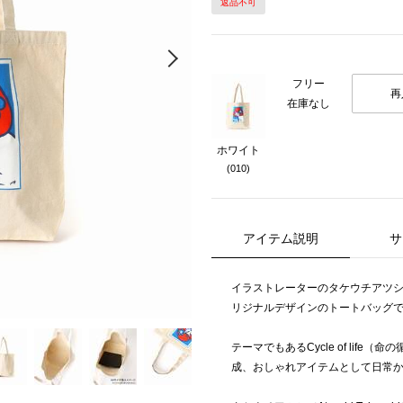
返品不可
Next
フリー
再
在庫なし
ホワイト
(010)
アイテム説明
サ
イラストレーターのタケウチアツシ氏
リジナルデザインのトートバッグ
テーマでもあるCycle of lif
成、おしゃれアイテムとして日常