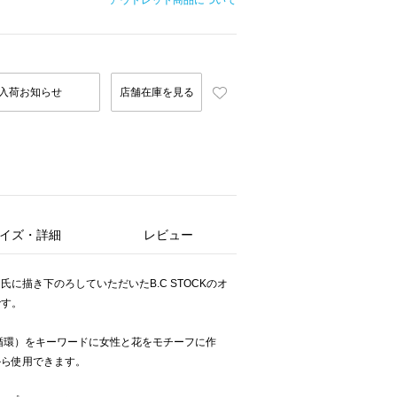
アウトレット商品について
入荷お知らせ
店舗在庫を見る
イズ・詳細
レビュー
に描き下のろしていただいたB.C STOCKのオ
です。
e（命の循環）をキーワードに女性と花をモチーフに作
から使用できます。