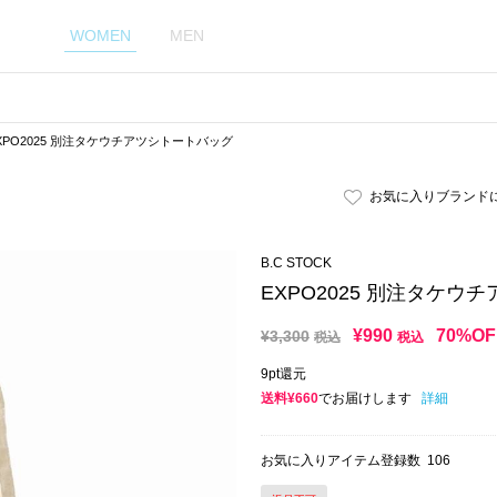
WOMEN
MEN
XPO2025 別注タケウチアツシトートバッグ
お気に入りブランド
B.C STOCK
EXPO2025 別注タケウ
¥
990
70%OF
¥
3,300
税込
税込
9pt還元
送料¥660
でお届けします
詳細
お気に入りアイテム登録数
106