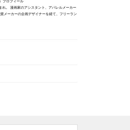
chi）プロフィール
生まれ。 漫画家のアシスタント、アパレルメーカー
雑貨メーカーの企画デザイナーを経て、フリーラン