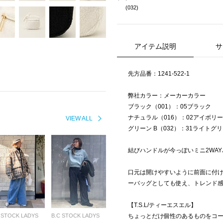
(032)
アイテム説明
サ
先方品番：1241-522-1
弊社カラー：メーカーカラー
ブラック（001）：05ブラック
ナチュラル（016）：02アイボリー
VIEW ALL
グリーン B（032）：31ライトグ
結びハンドルが今っぽいミニ2WA
口元は開けやすいように前面に付
ーバッグとしても使え、トレンド
【T.S.L/ティーエスエル】
 STOCK LADYS
B.C STOCK LADYS
ちょっとだけ個性のあるものをコ