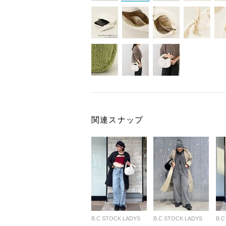
関連スナップ
B.C STOCK LADYS
B.C STOCK LADYS
B.C