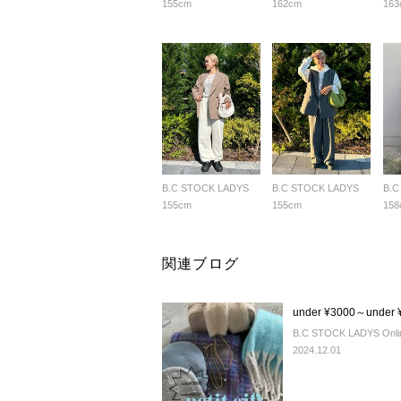
155cm
162cm
163
B.C STOCK LADYS
B.C STOCK LADYS
B.C
155cm
155cm
158
関連ブログ
under ¥3000～under
B.C STOCK LADYS Onlin
2024.12.01