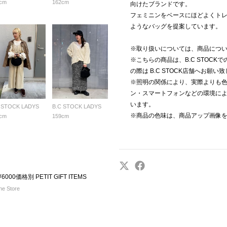
cm
162cm
向けたブランドです。
フェミニンをベースにほどよくトレ
ようなバッグを提案しています。
※取り扱いについては、商品につい
※こちらの商品は、B.C STOC
の際は B.C STOCK店舗へお願い
※照明の関係により、実際よりも
ン・スマートフォンなどの環境に
います。
 STOCK LADYS
B.C STOCK LADYS
※商品の色味は、商品アップ画像
cm
159cm
 ¥6000価格別 PETIT GIFT ITEMS
e Store