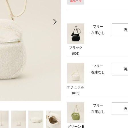
返品不可
Next
フリー
再
在庫なし
ブラック
(001)
フリー
再
在庫なし
ナチュラル
(016)
フリー
再
在庫なし
グリーン B