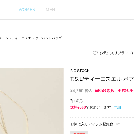
WOMEN
MEN
T.S.L/ティーエスエル ボアハンドバッグ
お気に入りブランド
B.C STOCK
T.S.L/ティーエスエル 
¥
858
80%OF
¥
4,290
税込
税込
7pt還元
送料¥660
でお届けします
詳細
お気に入りアイテム登録数
135