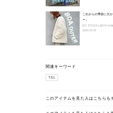
これからの季節に欠か
ー」
B.C STOCK LADYS Onlin
2024.10.30
関連キーワード
T.S.L
このアイテムを見た人はこちらも