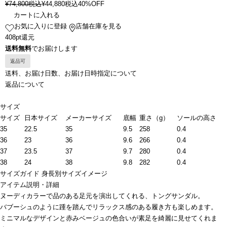
¥
74,800
税込
¥
44,880
税込
40%OFF
カートに入れる
お気に入りに登録
店舗在庫を見る
408pt還元
送料無料
でお届けします
返品可
送料、お届け日数、お届け日時指定について
返品について
サイズ
サイズ
日本サイズ
メーカーサイズ
底幅
重さ（g）
ソールの高さ
35
22.5
35
9.5
258
0.4
36
23
36
9.6
266
0.4
37
23.5
37
9.7
280
0.4
38
24
38
9.8
282
0.4
サイズガイド
身長別サイズイメージ
アイテム説明・詳細
ヌーディカラーで品のある足元を演出してくれる、トングサンダル。
バブーシュのように踵を踏んでリラックス感のある履き方も楽しめます。
ミニマルなデザインと赤みベージュの色合いが素足を綺麗に見せてくれま