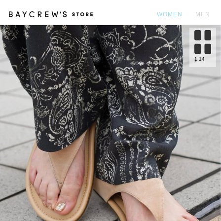
WOMEN
MEN
カ
1
14