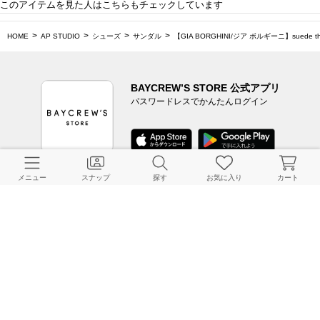
このアイテムを見た人はこちらもチェックしています
HOME
AP STUDIO
シューズ
サンダル
【GIA BORGHINI/ジア ボルギーニ】suede tho
BAYCREW’S STORE 公式アプリ
パスワードレスでかんたんログイン
メニュー
スナップ
探す
お気に入り
カート
CUSTOMER SERVICE
よくある質問
ご利用ガイド
店舗検索