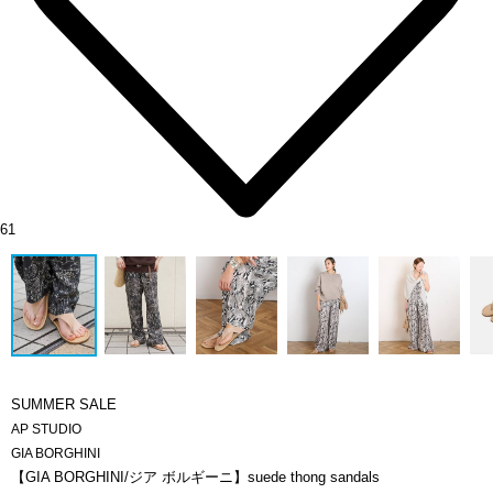
61
SUMMER SALE
AP STUDIO
GIA BORGHINI
【GIA BORGHINI/ジア ボルギーニ】suede thong sandals