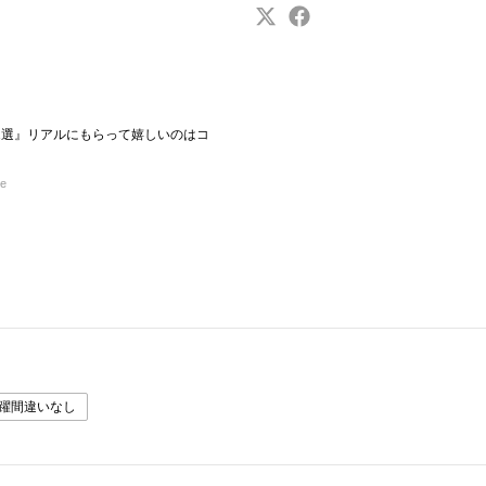
1選』リアルにもらって嬉しいのはコ
re
躍間違いなし