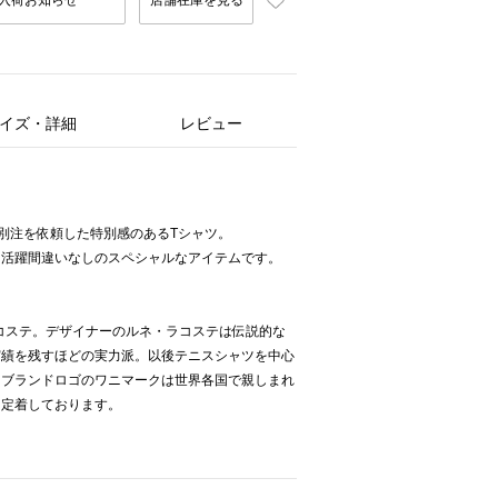
入荷お知らせ
店舗在庫を見る
イズ・詳細
レビュー
に別注を依頼した特別感のあるTシャツ。
、活躍間違いなしのスペシャルなアイテムです。
ラコステ。デザイナーのルネ・ラコステは伝説的な
実績を残すほどの実力派。以後テニスシャツを中心
にブランドロゴのワニマークは世界各国で親しまれ
て定着しております。