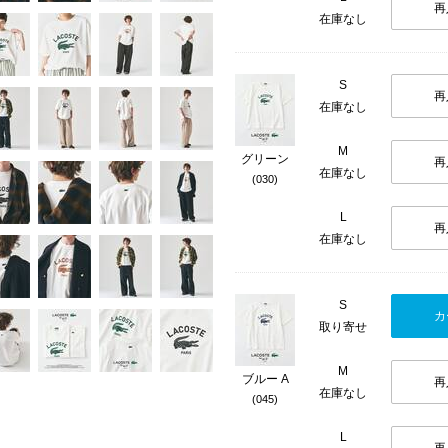
再
在庫なし
S
再
在庫なし
M
グリーン
再
在庫なし
(030)
L
再
在庫なし
S
カ
取り寄せ
M
ブルー A
再
在庫なし
(045)
L