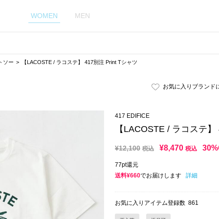
WOMEN
MEN
トソー
【LACOSTE / ラコステ】 417別注 Print Tシャツ
お気に入りブランド
417 EDIFICE
【LACOSTE / ラコステ】 4
¥
8,470
30%
¥
12,100
税込
税込
77pt還元
送料¥660
でお届けします
詳細
お気に入りアイテム登録数
861