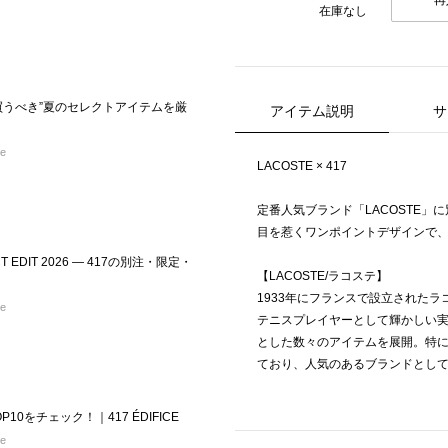
再
在庫なし
買うべき”夏のセレクトアイテムを厳
アイテム説明
サ
re
LACOSTE × 417
定番人気ブランド「LACOSTE」
目を惹くワンポイントデザインで
ECT EDIT 2026 — 417の別注・限定・
【LACOSTE/ラコステ】
1933年にフランスで設立された
re
テニスプレイヤーとして輝かしい
とした数々のアイテムを展開。特
ており、人気のあるブランドとし
10をチェック！｜417 ÉDIFICE
re