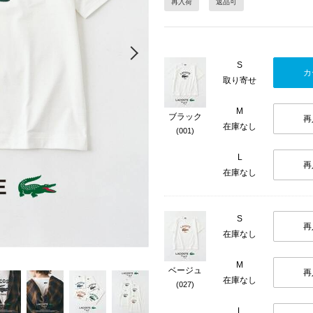
再入荷
返品可
Next
S
カ
取り寄せ
M
ブラック
再
在庫なし
(001)
L
再
在庫なし
S
再
在庫なし
M
ベージュ
再
在庫なし
(027)
L