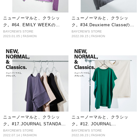
ニューノーマルと、クラシッ
ニューノーマルと、クラシッ
ク。#64. EMILY WEEKの
ク。#34.Deuxieme Classeの
Super120s Wool
FF30シリーズ
BAYCREW'S STORE
BAYCREW'S STORE
2023.01.05 | FASHION
2022.09.15 | FASHION
Turtleneck/Pullover
ニューノーマルと、クラシッ
ニューノーマルと、クラシッ
ク。#17.JOURNAL STANDARD
ク。#12. JOURNAL
relumeのADDICTポンチクルー
STANDARDのスクエアカフタン
BAYCREW'S STORE
BAYCREW'S STORE
2022.07.14 | FASHION
2022.06.23 | FASHION
ネックタックプルオーバー
チュニックプルオーバー