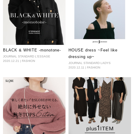
BLACK & WHITE -monotone-
HOUSE dress ~Feel like
dressing up~
JOURNAL STANDARD L'ESSAGE
2020.12.21 | FASHION
JOURNAL STANDARD LADYS
2020.12.11 | FASHION