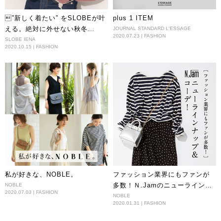
”新しく着たい” をSLOBEが叶
plus 1 ITEM
える。絶対に外せない秋冬
JOURNAL STANDARD L'ESSAGE
2020.07.23 | FASHION
TOPS6item
SLOBE IENA
2020.10.15 | FASHION
私が好きな、NOBLE。
ファッション業界にもファンが
多数！Ｎ.Jamのニューラインナ
NOBLE
2020.07.03 | FASHION
ップ＆コーデ！
NOBLE
2020.01.31 | FASHION