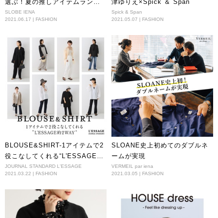
選ぶ！夏の推しアイテムランキ
津ゆりえ×Spick ＆ Span
ング
SLOBE IENA
Spick & Span
2021.06.17 | FASHION
2021.05.07 | FASHION
BLOUSE&SHIRT-1アイテムで2
SLOANE史上初めてのダブルネ
役こなしてくれる“L'ESSAGE的
ームが実現
2WAY“-
JOURNAL STANDARD L'ESSAGE
VERMEIL par iena
2021.03.22 | FASHION
2021.03.05 | FASHION