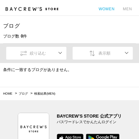
WOMEN
MEN
ブログ
カ
ブログ数
0
件
絞り込む
表示順
条件に一致するブログがありません。
HOME
ブログ
検索結果(MEN)
BAYCREW’S STORE 公式アプリ
パスワードレスでかんたんログイン