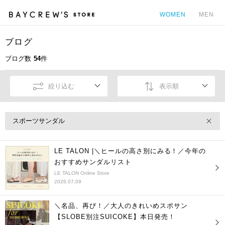
WOMEN
MEN
ブログ
カ
ブログ数
54
件
絞り込む
表示順
スポーツサンダル
LE TALON |＼ヒールの高さ別にみる！／今年の
おすすめサンダルリスト
LE TALON Online Store
2026.07.09
＼名品、再び！／大人のきれいめスポサン
【SLOBE別注SUICOKE】本日発売！