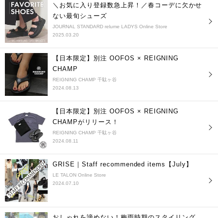
＼お気に入り登録数急上昇！／春コーデに欠かせ
ない最旬シューズ
JOURNAL STANDARD relume LADYS Online Store
2025.03.20
【日本限定】別注 OOFOS × REIGNING
CHAMP
REIGNING CHAMP 千駄ヶ谷
2024.08.13
【日本限定】別注 OOFOS × REIGNING
CHAMPがリリース！
REIGNING CHAMP 千駄ヶ谷
2024.08.11
GRISE｜Staff recommended items【July】
LE TALON Online Store
2024.07.10
おしゃれを諦めない！梅雨時期のスタイリング