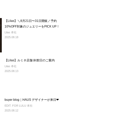
【Lilas】＼8月21日〜31日開催／予約
10%OFF対象のジュエリーをPICK UP！
Lilas 本社
2025.08.18
【Lilas】ルミネ店舗 休館日のご案内
Lilas 本社
2025.08.13
buyer blog｜HAUS デザイナーが来日❤︎
EDIT. FOR LULU 本社
2025.08.12