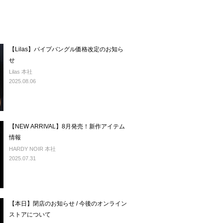
【Lilas】パイプバングル価格改定のお知ら
せ
Lilas 本社
2025.08.06
【NEW ARRIVAL】8月発売！新作アイテム
情報
HARDY NOIR 本社
2025.07.31
【本日】閉店のお知らせ / 今後のオンライン
ストアについて