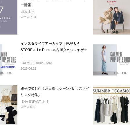
ー情報
Lilas 本社
2025.07.01
インスタライブアーカイブ｜POP UP
STORE at Le Dome 名古屋タカシマヤゲー
ト
CALMER Online Store
2025.06.19
親子で楽しむ！お出掛けシーン別♪ ＼スタイ
リング特集／
IENA ENFANT 本社
2025.06.18