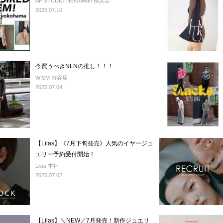
AP STUDIO NEWoMan 横浜店
2025.07.10
今買うべきNLNの推し！！！
WISM 渋谷店
2025.07.04
【Lilas】《7月下旬発売》人気のイヤージュ
エリー予約受付開始！
Lilas 本社
2025.07.02
【Lilas】＼NEW／7月発売！新作ジュエリ