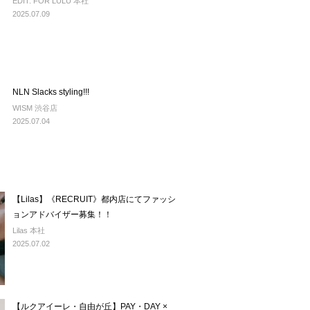
EDIT. FOR LULU 本社
2025.07.09
NLN Slacks styling!!!
WISM 渋谷店
2025.07.04
【Lilas】《RECRUIT》都内店にてファッシ
ョンアドバイザー募集！！
Lilas 本社
2025.07.02
【ルクアイーレ・自由が丘】PAY・DAY ×