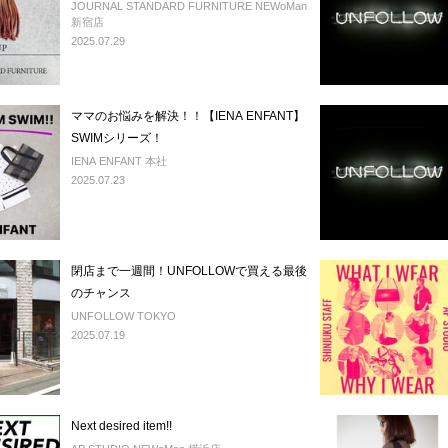
JOURNAL STANDARD FURNITURE NEWoMan
新宿店
2025.07.29
ママのお悩みを解決！！【IENA ENFANT】
SWIMシリーズ！
IENA ENFANT 本社
2025.07.23
閉店まで一週間！UNFOLLOWで買える最後
のチャンス
UNFOLLOW TOKYO
2025.07.19
Next desired item!!