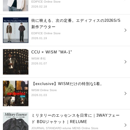
EDIFICE Online Store
2026.02.18
街に映える、次の定番。エディフィスの2026S/S
新作アウター
EDIFICE Online Store
2026.01.19
CCU × WISM "MA-1"
WISM 本社
2026.01.07
【exclusive】WISMだけの特別な1着。
WISM Online Store
2026.01.03
ミリタリーのエッセンスを日常に｜3WAYフェー
ド BDUジャケット｜RELUME
JOURNAL STANDARD relume MENS Online Store