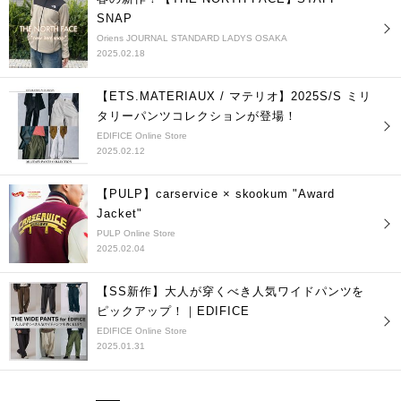
SNAP
Oriens JOURNAL STANDARD LADYS OSAKA
2025.02.18
【ETS.MATERIAUX / マテリオ】2025S/S ミリ
タリーパンツコレクションが登場！
EDIFICE Online Store
2025.02.12
【PULP】carservice × skookum "Award
Jacket"
PULP Online Store
2025.02.04
【SS新作】大人が穿くべき人気ワイドパンツを
ピックアップ！｜EDIFICE
EDIFICE Online Store
2025.01.31