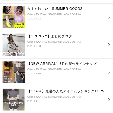
今すぐ欲しい！SUMMER GOODS
Oriens JOURNAL STANDARD LADYS OSAKA
2025.05.22
【OPEN YY】まとめブログ
Oriens JOURNAL STANDARD LADYS OSAKA
2025.05.08
【NEW ARRIVAL】5月の新作ラインナップ
Oriens JOURNAL STANDARD LADYS OSAKA
2025.04.30
【Oriens】先週の人気アイテムランキングTOP5
Oriens JOURNAL STANDARD LADYS OSAKA
2025.04.21