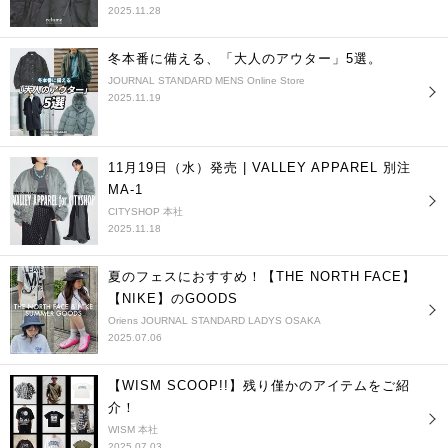
2025.11.28
冬本番に備える、「大人のアウター」5選。
JOURNAL STANDARD MENS Online Store
2025.11.19
11月19日（水）発売 | VALLEY APPAREL 別注
MA-1
CITYSHOP 本社
2025.11.18
夏のフェスにおすすめ！【THE NORTH FACE】
【NIKE】のGOODS
Oriens JOURNAL STANDARD LADYS OSAKA
2025.07.06
【WISM SCOOP!!】残り僅かのアイテムをご紹
介！
WISM 本社
2025.07.03