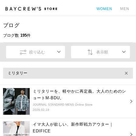
WOMEN
MEN
ブログ
カ
ブログ数
195
件
絞り込む
表示順
ミリタリー
ミリタリーを、軽やかに再定義。大人のためのシ
ョートM-BDU。
JOURNAL STANDARD MENS Online Store
2026.02.19
イマ大人が欲しい、新作即戦力アウター｜
EDIFICE