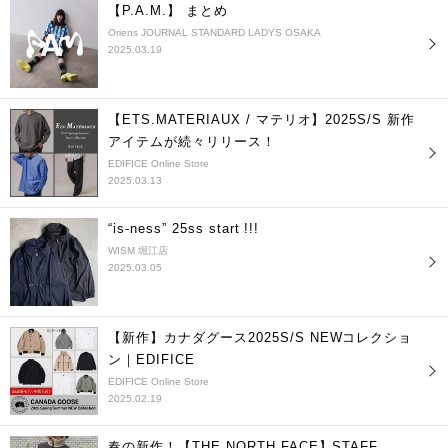
【P.A.M.】 まとめ
Oriens JOURNAL STANDARD LADYS OSAKA
2025.03.19
【ETS.MATERIAUX / マテリオ】2025S/S 新作
アイテムが続々リリース！
EDIFICE Online Store
2025.03.13
“is-ness” 25ss start !!!
WISM 堀江店
2025.03.05
【新作】カナダグース2025S/S NEWコレクショ
ン｜EDIFICE
EDIFICE Online Store
2025.02.19
春の新作！【THE NORTH FACE】STAFF