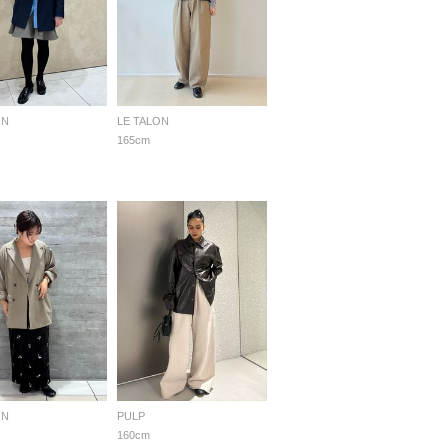
ON
LE TALON
165cm
ON
PULP
160cm