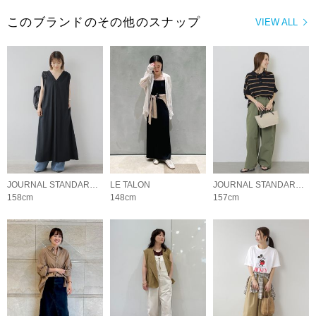
このブランドのその他のスナップ
VIEW ALL
JOURNAL STANDARD relume LADYS
LE TALON
JOURNAL STANDARD relume LADYS
158cm
148cm
157cm