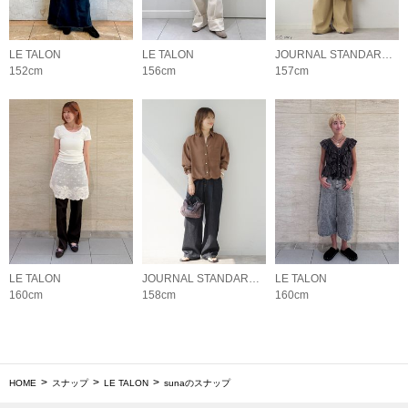
LE TALON
LE TALON
JOURNAL STANDARD relume LADYS
152cm
156cm
157cm
LE TALON
JOURNAL STANDARD relume LADYS
LE TALON
160cm
158cm
160cm
HOME
スナップ
LE TALON
sunaのスナップ