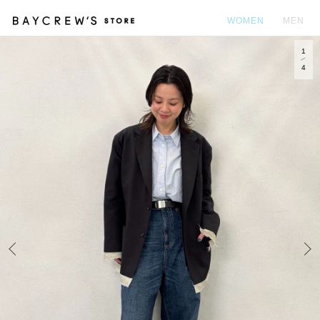
WOMEN
MEN
1
カ
4
Prev