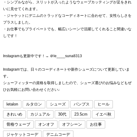
・シンプルながら、スリットが入ったようなウェーブカッティングが足をきれ
いに見せてくれます。
・ジャケットにデニムのトラッドなコーディネートに合わせて、女性らしさを
プラスしました。
・お仕事でもプライベートでも、幅広いシーンで活躍してくれること間違いな
しです！
Instagramも更新中です！→ ＠le____suna8313
Instagramでは、日々のコーディネートや新作シューズについて更新していま
す。
シューフィッターの資格を取得しましたので、シューズ選びのお悩みなどもぜ
ひお気軽にお問い合わせください♩
letalon
ルタロン
シューズ
パンプス
ヒール
きれいめ
カジュアル
30代
23.5cm
イエベ秋
骨格ウェーブ
オンオフ
オフシーン
お仕事
ジャケットコーデ
デニムコーデ