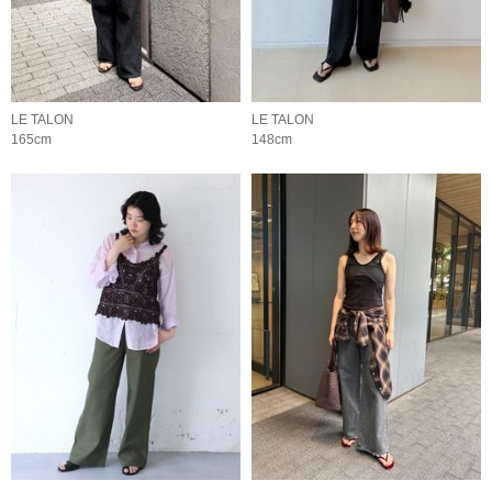
LE TALON
LE TALON
165cm
148cm