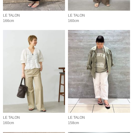
LE TALON
LE TALON
166cm
160cm
LE TALON
LE TALON
160cm
158cm