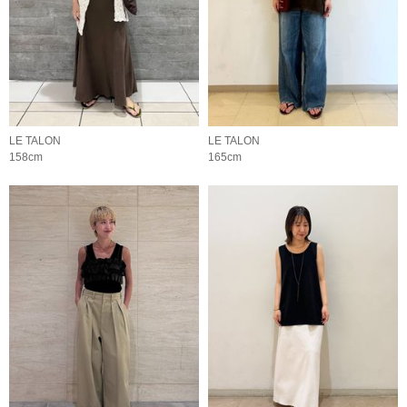
LE TALON
LE TALON
158cm
165cm