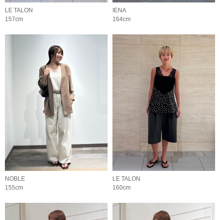
LE TALON
IENA
157cm
164cm
NOBLE
LE TALON
155cm
160cm