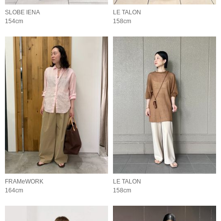
SLOBE IENA
LE TALON
154cm
158cm
FRAMeWORK
LE TALON
164cm
158cm