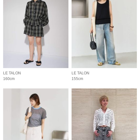
LE TALON
LE TALON
160cm
155cm