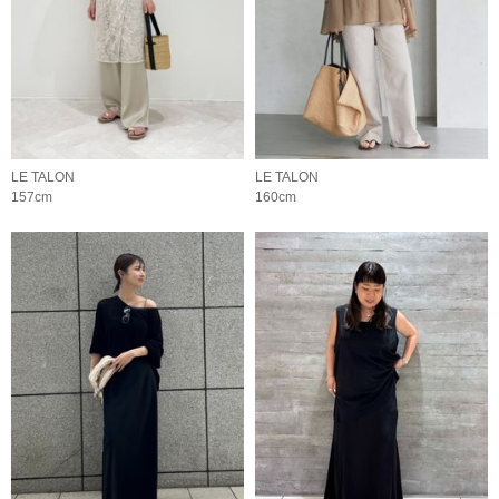
LE TALON
LE TALON
157cm
160cm