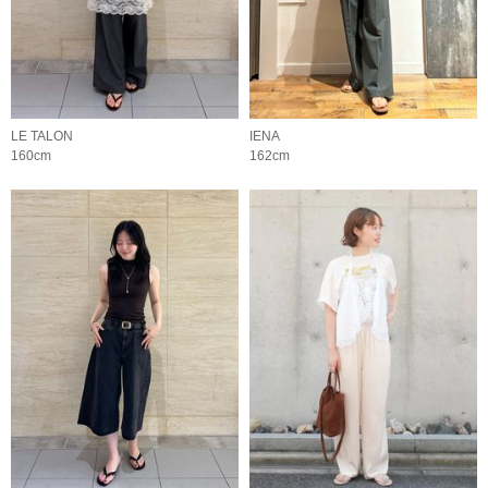
LE TALON
IENA
160cm
162cm