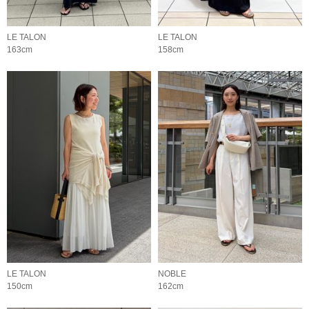
LE TALON
LE TALON
163cm
158cm
LE TALON
NOBLE
150cm
162cm