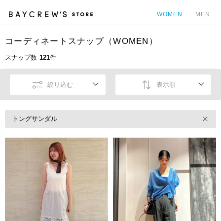
WOMEN
MEN
コーディネートスナップ（WOMEN）
カ
スナップ数
121
件
絞り込む
表示順
トングサンダル