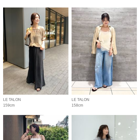
LE TALON
LE TALON
159cm
158cm