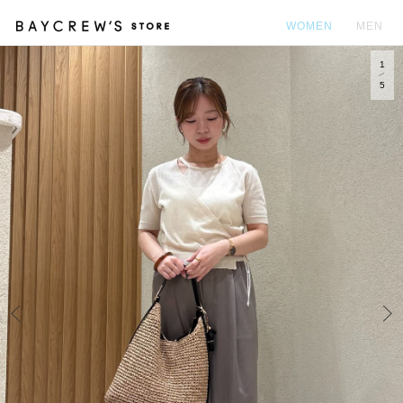
WOMEN
MEN
1
カ
5
Prev