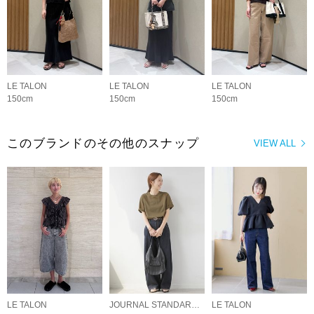
LE TALON
LE TALON
LE TALON
150cm
150cm
150cm
このブランドのその他のスナップ
VIEW ALL
LE TALON
JOURNAL STANDARD relume LADYS
LE TALON