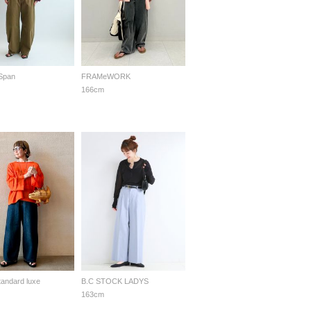
 Span
FRAMeWORK
166cm
standard luxe
B.C STOCK LADYS
163cm