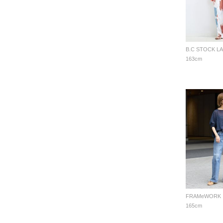
B.C STOCK L
163cm
FRAMeWORK
165cm