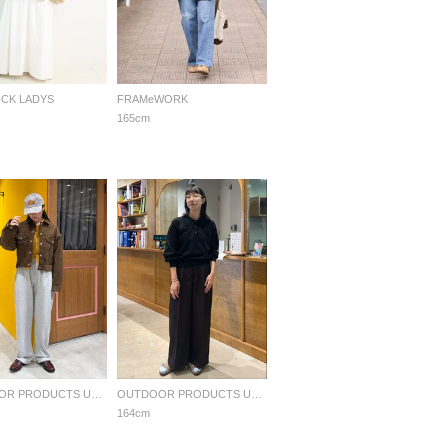
OCK LADYS
FRAMeWORK
165cm
OUTDOOR PRODUCTS Usual Things
OUTDOOR PRODUCTS Usual Things
164cm