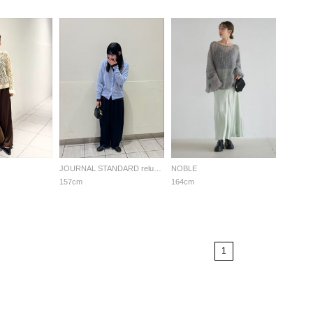
JOURNAL STANDARD relume LADYS
NOBLE
157cm
164cm
1