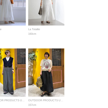
te
La Totalite
160cm
OUTDOOR PRODUCTS Usual Things
OUTDOOR PRODUCTS Usual Things
157cm