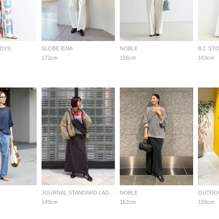
ADYS
SLOBE IENA
NOBLE
B.C ST
172cm
155cm
163cm
JOURNAL STANDARD LADYS
NOBLE
149cm
162cm
159cm