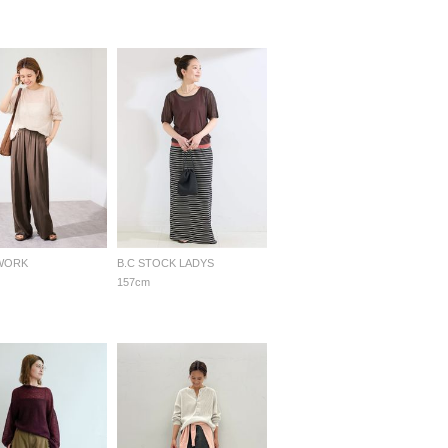
WORK
B.C STOCK LADYS
157cm