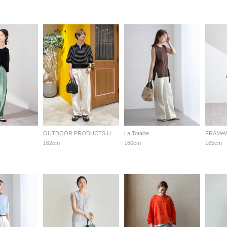
OUTDOOR PRODUCTS Usual Things
La Totalite
FRAMe
162cm
160cm
165cm