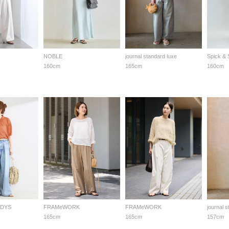
NOBLE
journal standard luxe
Spick &
160cm
165cm
160cm
ADYS
FRAMeWORK
FRAMeWORK
journal 
165cm
165cm
157cm