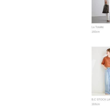
La Totalite
160cm
B.C STOCK L
163cm