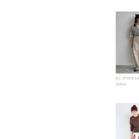
B.C STOCK L
153cm