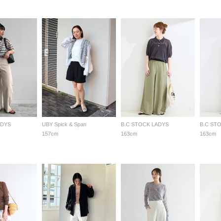
ADYS
UBY Spick & Span
B.C STOCK LADYS
B.C ST
157cm
163cm
163cm