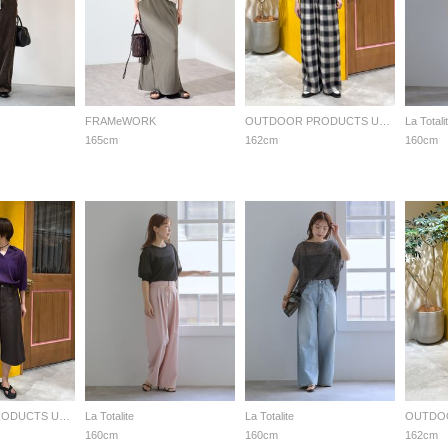
FRAMeWORK
OUTDOOR PRODUCTS Usual Things
La Totali
165cm
162cm
160cm
OUTDOOR PRODUCTS Usual Things
La Totalite
La Totalite
160cm
160cm
162cm