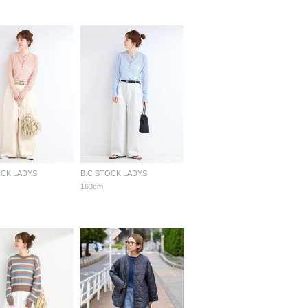
OCK LADYS
B.C STOCK LADYS
163cm