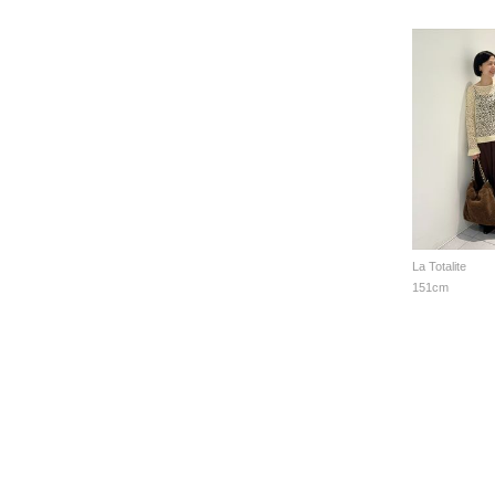
La Totalite
151cm