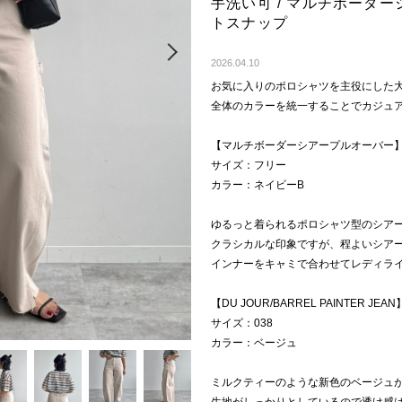
手洗い可 / マルチボーダ
トスナップ
Next
2026.04.10
お気に入りのポロシャツを主役にした
全体のカラーを統一することでカジュ
【マルチボーダーシアープルオーバー
サイズ：フリー
カラー：ネイビーB
ゆるっと着られるポロシャツ型のシア
クラシカルな印象ですが、程よいシア
インナーをキャミで合わせてレディラ
【DU JOUR/BARREL PAINTER JEAN
サイズ：038
カラー：ベージュ
ミルクティーのような新色のベージュ