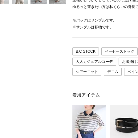
生地がしっかりとしているので透け感
ゆるっと穿きたい方は私くらいの身長で
※バッグはサンプルです。
※サンダルは私物です。
B.C STOCK
ベーセーストック
大人カジュアルコーデ
お出掛け
シアーニット
デニム
ペイ
着用アイテム