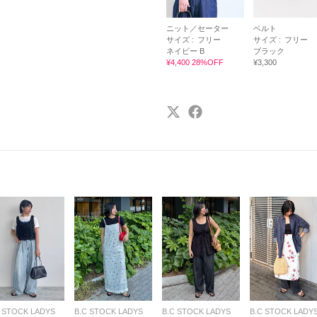
ニット／セーター
ベルト
サイズ :
フリー
サイズ :
フリー
ネイビー B
ブラック
¥4,400 28%OFF
¥3,300
C STOCK LADYS
B.C STOCK LADYS
B.C STOCK LADYS
B.C STOCK LADY