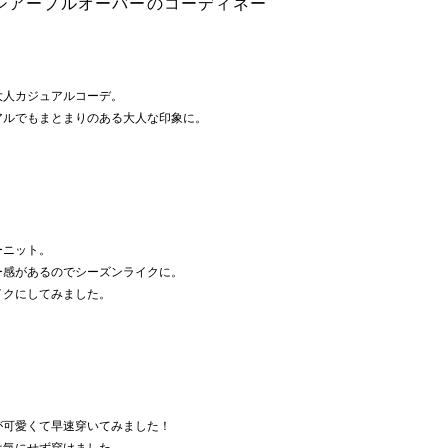
ーシアープルオーバーのコーディネー
大人カジュアルコーデ。
アルでもまとまりのある大人な印象に。
】
ーニット。
ー感があるのでシーズンライクに。
イクにしてみました。
】
が可愛くて早速穿いてみました！