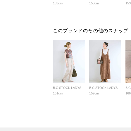
153cm
153cm
15
このブランドのその他のスナップ
B.C STOCK LADYS
B.C STOCK LADYS
B.
161cm
157cm
16