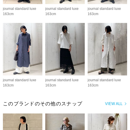
journal standard luxe
journal standard luxe
journal standard luxe
163cm
163cm
163cm
journal standard luxe
journal standard luxe
journal standard luxe
163cm
163cm
163cm
このブランドのその他のスナップ
VIEW ALL