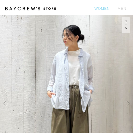
WOMEN
MEN
1
カ
5
Prev