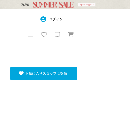
ログイン
お気に入りスタッフに登録