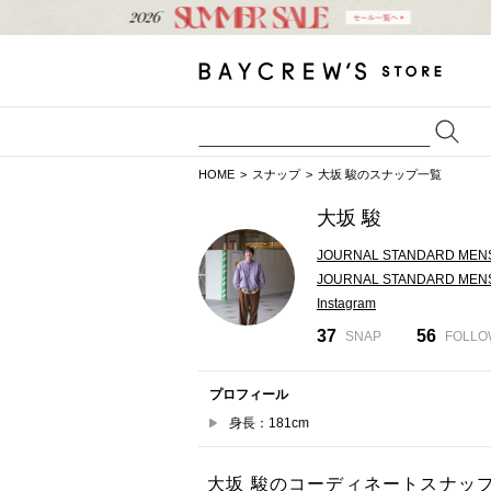
HOME
スナップ
大坂 駿のスナップ一覧
大坂 駿
JOURNAL STANDARD MEN
JOURNAL STANDARD 
Instagram
37
56
SNAP
FOLLO
プロフィール
身長：181cm
大坂 駿のコーディネートスナッ