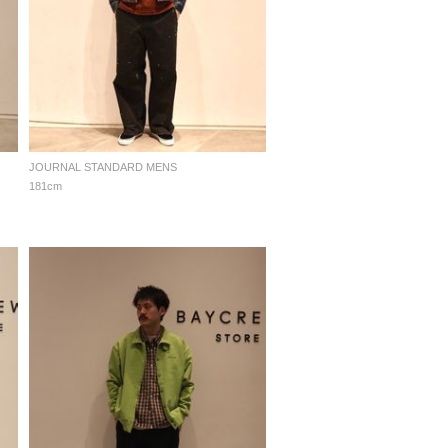
JOURNAL STANDARD MENS
181cm