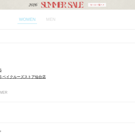
WOMEN
MEN
S
MENS ベイクルーズストア仙台店
WER
プ