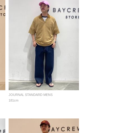
JOURNAL STANDARD MENS
181cm