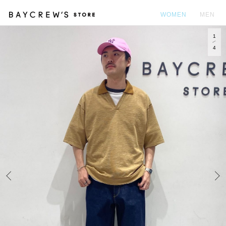
WOMEN
MEN
1
カ
4
Prev