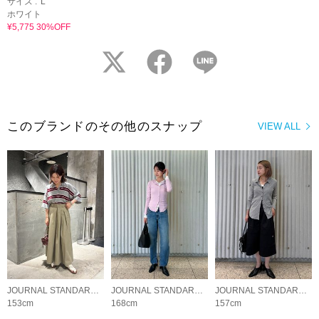
サイズ :
L
ホワイト
¥5,775 30%OFF
twitter
facebook
LINE
このブランドのその他のスナップ
VIEW ALL
JOURNAL STANDARD LADYS
JOURNAL STANDARD LADYS
JOURNAL STANDARD LADYS
153cm
168cm
157cm