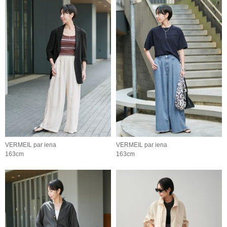
VERMEIL par iena
VERMEIL par iena
163cm
163cm