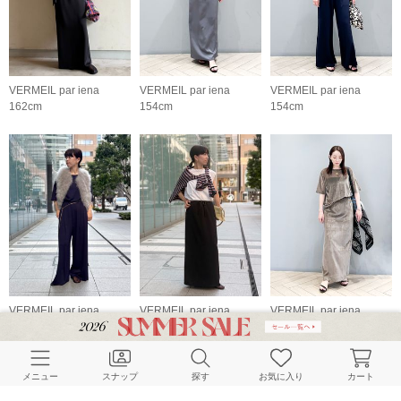
VERMEIL par iena
VERMEIL par iena
VERMEIL par iena
162cm
154cm
154cm
VERMEIL par iena
VERMEIL par iena
VERMEIL par iena
162cm
162cm
154cm
メニュー
スナップ
探す
お気に入り
カート