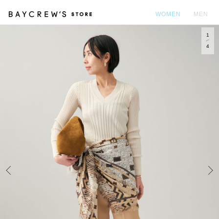
WOMEN
MEN
1
カ
4
Prev