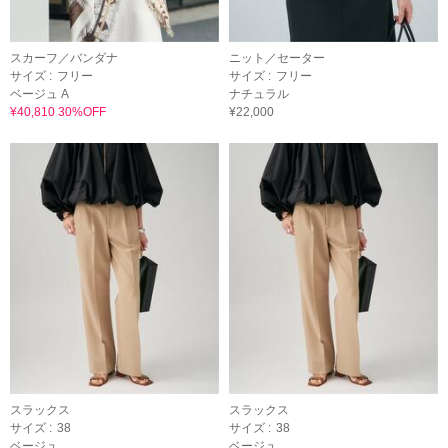
スカーフ／バンダナ
ニット／セーター
サイズ :
フリー
サイズ :
フリー
ベージュ A
ナチュラル
¥40,810 30%OFF
¥22,000
スラックス
スラックス
サイズ :
38
サイズ :
38
ベージュ
ベージュ