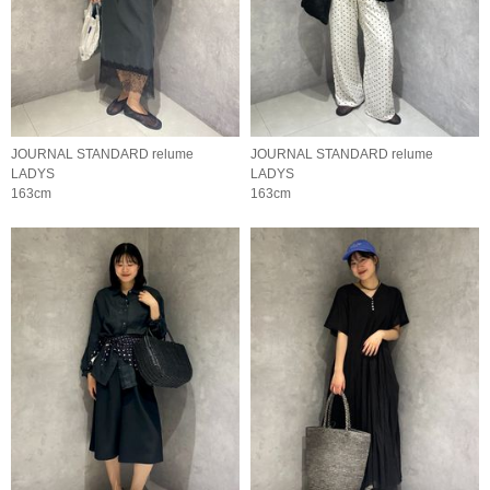
JOURNAL STANDARD relume
JOURNAL STANDARD relume
LADYS
LADYS
163cm
163cm