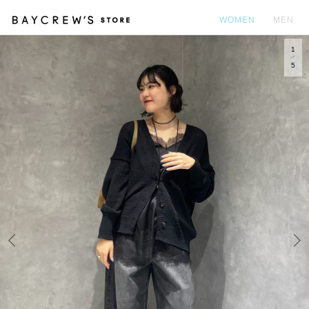
WOMEN
MEN
1
カ
5
Prev