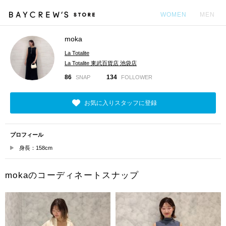
WOMEN
MEN
moka
カ
La Totalite
La Totalite 東武百貨店 池袋店
86
134
SNAP
FOLLOWER
お気に入りスタッフに登録
プロフィール
身長：158cm
mokaのコーディネートスナップ