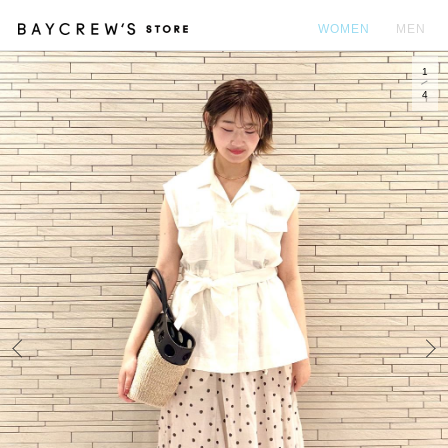
WOMEN
MEN
1
カ
4
Prev